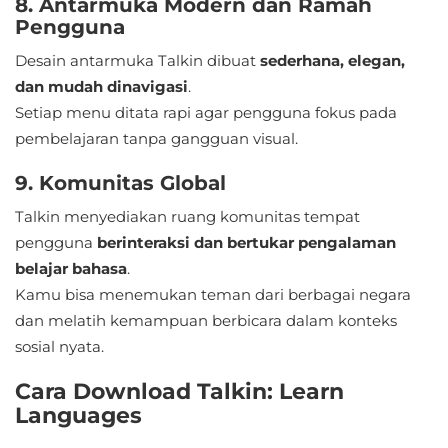
8. Antarmuka Modern dan Ramah
LifeStyle
Pengguna
Desain antarmuka Talkin dibuat
Maps
sederhana, elegan,
dan mudah dinavigasi
.
&
Setiap menu ditata rapi agar pengguna fokus pada
Navigation
pembelajaran tanpa gangguan visual.
Medical
9. Komunitas Global
Music
Talkin menyediakan ruang komunitas tempat
pengguna
&
berinteraksi dan bertukar pengalaman
belajar bahasa
.
Audio
Kamu bisa menemukan teman dari berbagai negara
News
dan melatih kemampuan berbicara dalam konteks
sosial nyata.
&
Magazines
Cara Download Talkin: Learn
Languages
Parenting