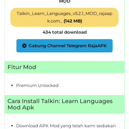
MOD
&
Talkin_Learn_Languages_v5.2.1_MOD_rajaap
Local
k.com_
(142 MB)
Video
434 total download
Players
&
Gabung Channel Telegram RajaAPK
Editors
Fitur Mod
Weather
Rekomendasi
Premium Unlocked
Cara Install Talkin: Learn Languages
Mod Apk
Download APK Mod yang telah kami sediakan