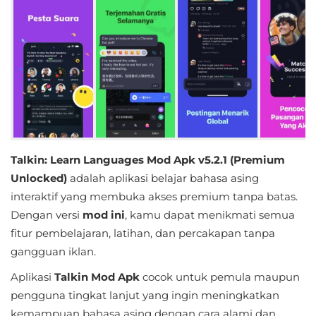
Educational
First
Person
Horror
Hypercasual
Talkin: Learn Languages Mod Apk v5.2.1 (Premium
Music
Unlocked)
adalah aplikasi belajar bahasa asing
interaktif yang membuka akses premium tanpa batas.
Puzzle
Dengan versi
mod ini
, kamu dapat menikmati semua
fitur pembelajaran, latihan, dan percakapan tanpa
Racing
gangguan iklan.
Role
Aplikasi
Talkin Mod Apk
cocok untuk pemula maupun
Playing
pengguna tingkat lanjut yang ingin meningkatkan
kemampuan bahasa asing dengan cara alami dan