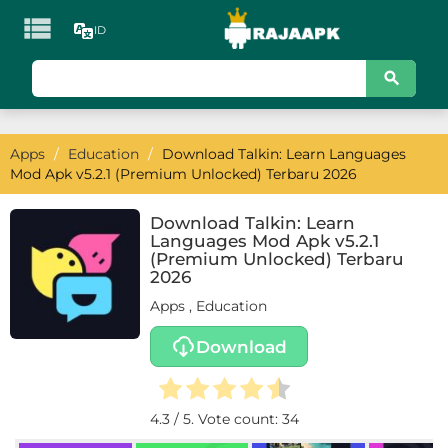

ID
KATEGORI
Games
Apps
/
Education
/
Download Talkin: Learn Languages
Action
Mod Apk v5.2.1 (Premium Unlocked) Terbaru 2026
Adventure
Download Talkin: Learn
Languages Mod Apk v5.2.1
Arcade
(Premium Unlocked) Terbaru
2026
Board
Apps
,
Education
Card
Download
Casino
4.3
/ 5. Vote count:
34
Casual