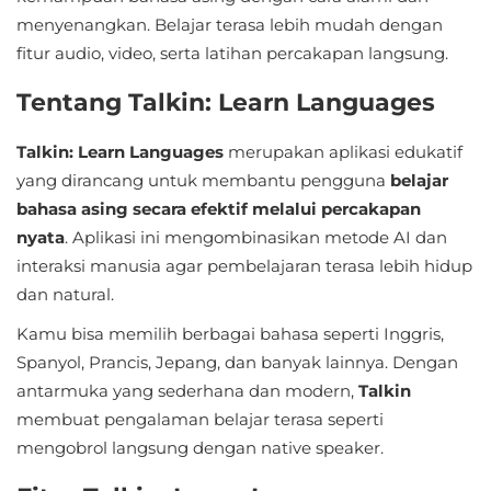
Sandbox
menyenangkan. Belajar terasa lebih mudah dengan
fitur audio, video, serta latihan percakapan langsung.
Shooting
Tentang Talkin: Learn Languages
Simulation
Talkin: Learn Languages
merupakan aplikasi edukatif
Sports
yang dirancang untuk membantu pengguna
belajar
bahasa asing secara efektif melalui percakapan
Standalone
nyata
. Aplikasi ini mengombinasikan metode AI dan
Story-
interaksi manusia agar pembelajaran terasa lebih hidup
dan natural.
Driven
Kamu bisa memilih berbagai bahasa seperti Inggris,
Strategi
Spanyol, Prancis, Jepang, dan banyak lainnya. Dengan
antarmuka yang sederhana dan modern,
Talkin
Trivia
membuat pengalaman belajar terasa seperti
mengobrol langsung dengan native speaker.
Word