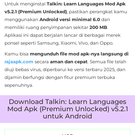
Untuk menginstal
Talkin: Learn Languages Mod Apk
Personalisasi
v5.2.1 (Premium Unlocked)
, pastikan perangkat kamu
menggunakan
Android versi minimal 6.0
dan
Personalization
memiliki ruang penyimpanan sekitar
200 MB
.
Photography
Aplikasi ini dapat berjalan lancar di berbagai merek
ponsel seperti Samsung, Xiaomi, Vivo, dan Oppo.
Productivity
Kamu bisa
mengunduh file mod apk-nya langsung di
rajaapk.com
secara
aman dan cepat
. Semua file telah
Shopping
diuji bebas virus, diperbarui ke versi terbaru 2025, dan
Social
dijamin berfungsi dengan fitur premium terbuka
sepenuhnya.
Sport
Download Talkin: Learn Languages
Sports
Mod Apk (Premium Unlocked) v5.2.1
untuk Android
Tools
Travel