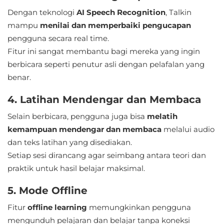
Dengan teknologi
AI Speech Recognition
, Talkin
Referensi
mampu
menilai dan memperbaiki pengucapan
Business
pengguna secara real time.
Fitur ini sangat membantu bagi mereka yang ingin
Comics
berbicara seperti penutur asli dengan pelafalan yang
benar.
Communication
4. Latihan Mendengar dan Membaca
Dating
Selain berbicara, pengguna juga bisa
melatih
Education
kemampuan mendengar dan membaca
melalui audio
dan teks latihan yang disediakan.
Emulator
Setiap sesi dirancang agar seimbang antara teori dan
praktik untuk hasil belajar maksimal.
Entertainment
5. Mode Offline
Events
Fitur
offline learning
memungkinkan pengguna
mengunduh pelajaran dan belajar tanpa koneksi
Finance