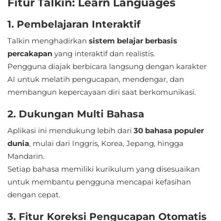
Fitur Talkin: Learn Languages
Apps
1. Pembelajaran Interaktif
Art
&
Talkin menghadirkan
sistem belajar berbasis
percakapan
yang interaktif dan realistis.
Design
Pengguna diajak berbicara langsung dengan karakter
Auto
AI untuk melatih pengucapan, mendengar, dan
membangun kepercayaan diri saat berkomunikasi.
&
Vehicles
2. Dukungan Multi Bahasa
Beauty
Aplikasi ini mendukung lebih dari
30 bahasa populer
dunia
, mulai dari Inggris, Korea, Jepang, hingga
Books
Mandarin.
&
Setiap bahasa memiliki kurikulum yang disesuaikan
untuk membantu pengguna mencapai kefasihan
Reference
dengan cepat.
Buku
3. Fitur Koreksi Pengucapan Otomatis
&