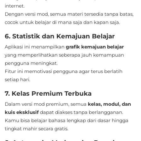
internet.
Food
Dengan versi mod, semua materi tersedia tanpa batas,
&
cocok untuk belajar di mana saja dan kapan saja.
Drink
6. Statistik dan Kemajuan Belajar
Health
Aplikasi ini menampilkan
grafik kemajuan belajar
yang memperlihatkan seberapa jauh kemampuan
&
pengguna meningkat.
Fitness
Fitur ini memotivasi pengguna agar terus berlatih
House
setiap hari.
&
7. Kelas Premium Terbuka
Home
Dalam versi mod premium, semua
kelas, modul, dan
kuis eksklusif
Libraries
dapat diakses tanpa berlangganan.
Kamu bisa belajar bahasa lengkap dari dasar hingga
&
tingkat mahir secara gratis.
Demo