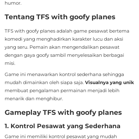
humor.
Sandbox
Tentang TFS with goofy planes
Shooting
TFS with goofy planes adalah game pesawat bertema
Simulation
komedi yang menghadirkan karakter lucu dan aksi
Sports
yang seru. Pemain akan mengendalikan pesawat
dengan gaya goofy sambil menyelesaikan berbagai
Standalone
misi.
Game ini menawarkan kontrol sederhana sehingga
Story-
mudah dimainkan oleh siapa saja.
Visualnya yang unik
Driven
membuat pengalaman permainan menjadi lebih
Strategi
menarik dan menghibur.
Gameplay TFS with goofy planes
Trivia
1. Kontrol Pesawat yang Sederhana
Word
Game ini memiliki kontrol pesawat yang mudah