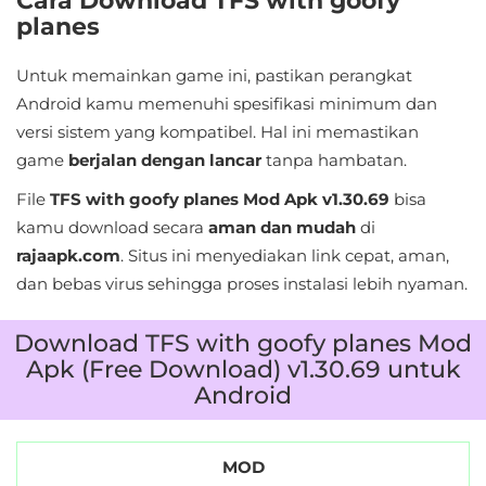
Cara Download TFS with goofy
LifeStyle
planes
Maps
Untuk memainkan game ini, pastikan perangkat
&
Android kamu memenuhi spesifikasi minimum dan
Navigation
versi sistem yang kompatibel. Hal ini memastikan
game
berjalan dengan lancar
tanpa hambatan.
Medical
File
TFS with goofy planes Mod Apk v1.30.69
bisa
kamu download secara
aman dan mudah
di
Music
rajaapk.com
. Situs ini menyediakan link cepat, aman,
&
dan bebas virus sehingga proses instalasi lebih nyaman.
Audio
Download TFS with goofy planes Mod
News
Apk (Free Download) v1.30.69 untuk
&
Android
Magazines
Parenting
MOD