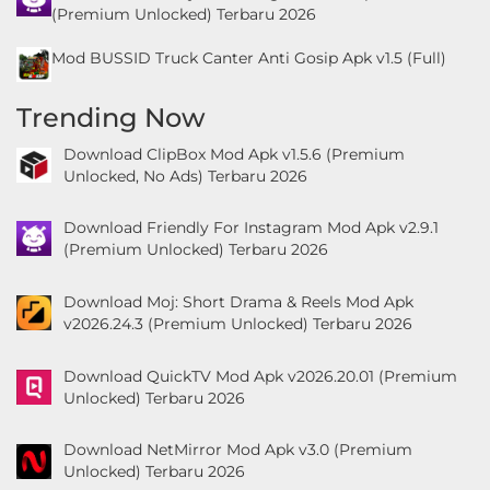
(Premium Unlocked) Terbaru 2026
Mod BUSSID Truck Canter Anti Gosip Apk v1.5 (Full)
Trending Now
Download ClipBox Mod Apk v1.5.6 (Premium
Unlocked, No Ads) Terbaru 2026
Download Friendly For Instagram Mod Apk v2.9.1
(Premium Unlocked) Terbaru 2026
Download Moj: Short Drama & Reels Mod Apk
v2026.24.3 (Premium Unlocked) Terbaru 2026
Download QuickTV Mod Apk v2026.20.01 (Premium
Unlocked) Terbaru 2026
Download NetMirror Mod Apk v3.0 (Premium
Unlocked) Terbaru 2026