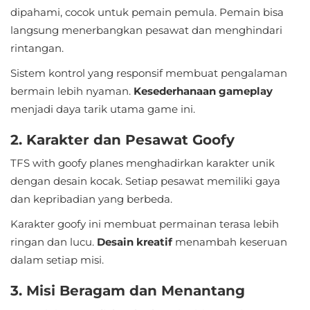
Apps
dipahami, cocok untuk pemain pemula. Pemain bisa
langsung menerbangkan pesawat dan menghindari
Art
rintangan.
&
Sistem kontrol yang responsif membuat pengalaman
Design
bermain lebih nyaman.
Kesederhanaan gameplay
Auto
menjadi daya tarik utama game ini.
&
2. Karakter dan Pesawat Goofy
Vehicles
TFS with goofy planes menghadirkan karakter unik
dengan desain kocak. Setiap pesawat memiliki gaya
Beauty
dan kepribadian yang berbeda.
Books
Karakter goofy ini membuat permainan terasa lebih
&
ringan dan lucu.
Desain kreatif
menambah keseruan
Reference
dalam setiap misi.
Buku
3. Misi Beragam dan Menantang
&