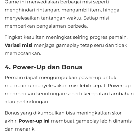
Game ini menyediakan berbagai misi seperti
Referensi
menghindari rintangan, mengambil item, hingga
menyelesaikan tantangan waktu. Setiap misi
Business
memberikan pengalaman berbeda.
Comics
Tingkat kesulitan meningkat seiring progres pemain.
Variasi misi
menjaga gameplay tetap seru dan tidak
Communication
membosankan.
Dating
4. Power-Up dan Bonus
Pemain dapat mengumpulkan power-up untuk
Education
membantu menyelesaikan misi lebih cepat. Power-up
memberikan keuntungan seperti kecepatan tambahan
Emulator
atau perlindungan.
Entertainment
Bonus yang dikumpulkan bisa meningkatkan skor
akhir.
Power-up ini
membuat gameplay lebih dinamis
Events
dan menarik.
Finance