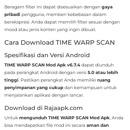
LifeStyle
Beragam filter ini dapat disesuaikan dengan
gaya
pribadi
pengguna, memberi kebebasan dalam
Maps
berekspresi. Anda dapat memilih filter sesuai dengan
&
mood atau jenis konten yang ingin dibuat.
Navigation
Cara Download TIME WARP SCAN
Medical
Spesifikasi dan Versi Android
Music
TIME WARP SCAN Mod Apk v6.7.4
dapat diunduh
&
pada perangkat Android dengan versi
5.0 atau lebih
Audio
tinggi
. Pastikan perangkat Anda memiliki
ruang
penyimpanan yang cukup
dan kemampuan untuk
News
menjalankan aplikasi dengan lancar.
&
Download di Rajaapk.com
Magazines
Untuk
mengunduh TIME WARP SCAN Mod Apk
, Anda
Parenting
bisa mendapatkan file mod ini secara
aman dan