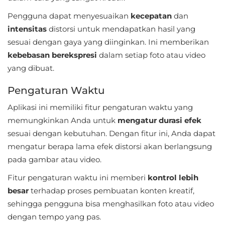
Referensi
Pengguna dapat menyesuaikan
kecepatan
dan
intensitas
distorsi untuk mendapatkan hasil yang
Business
sesuai dengan gaya yang diinginkan. Ini memberikan
kebebasan berekspresi
dalam setiap foto atau video
Comics
yang dibuat.
Communication
Pengaturan Waktu
Dating
Aplikasi ini memiliki fitur pengaturan waktu yang
memungkinkan Anda untuk
mengatur durasi efek
Education
sesuai dengan kebutuhan. Dengan fitur ini, Anda dapat
mengatur berapa lama efek distorsi akan berlangsung
Emulator
pada gambar atau video.
Entertainment
Fitur pengaturan waktu ini memberi
kontrol lebih
besar
terhadap proses pembuatan konten kreatif,
Events
sehingga pengguna bisa menghasilkan foto atau video
dengan tempo yang pas.
Finance