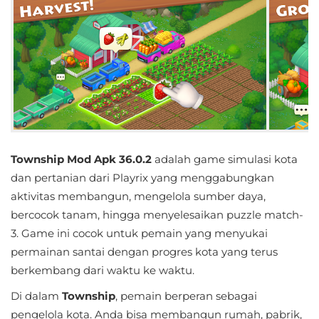
Educational
First
Person
Horror
Hypercasual
Township Mod Apk 36.0.2
adalah game simulasi kota
Music
dan pertanian dari Playrix yang menggabungkan
aktivitas membangun, mengelola sumber daya,
Puzzle
bercocok tanam, hingga menyelesaikan puzzle match-
3. Game ini cocok untuk pemain yang menyukai
Racing
permainan santai dengan progres kota yang terus
berkembang dari waktu ke waktu.
Role
Playing
Di dalam
Township
, pemain berperan sebagai
pengelola kota. Anda bisa membangun rumah, pabrik,