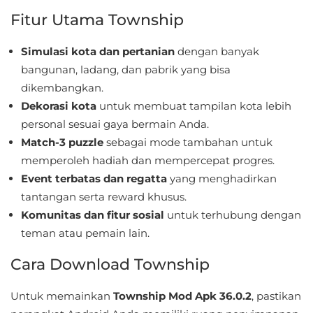
Fitur Utama Township
Food
&
Simulasi kota dan pertanian
dengan banyak
Drink
bangunan, ladang, dan pabrik yang bisa
dikembangkan.
Health
Dekorasi kota
untuk membuat tampilan kota lebih
&
personal sesuai gaya bermain Anda.
Match-3 puzzle
sebagai mode tambahan untuk
Fitness
memperoleh hadiah dan mempercepat progres.
House
Event terbatas dan regatta
yang menghadirkan
&
tantangan serta reward khusus.
Komunitas dan fitur sosial
untuk terhubung dengan
Home
teman atau pemain lain.
Libraries
Cara Download Township
&
Demo
Untuk memainkan
Township Mod Apk 36.0.2
, pastikan