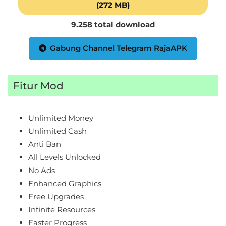
(272 MB)
Personalisasi
9.258 total download
Personalization
Gabung Channel Telegram RajaAPK
Photography
Productivity
Fitur Mod
Shopping
Unlimited Money
Social
Unlimited Cash
Anti Ban
Sport
All Levels Unlocked
No Ads
Sports
Enhanced Graphics
Free Upgrades
Tools
Infinite Resources
Travel
Faster Progress