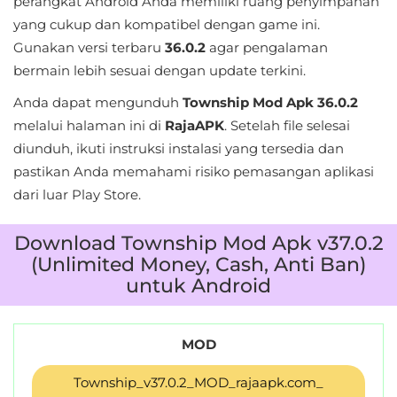
perangkat Android Anda memiliki ruang penyimpanan
LifeStyle
yang cukup dan kompatibel dengan game ini.
Gunakan versi terbaru
36.0.2
agar pengalaman
Maps
bermain lebih sesuai dengan update terkini.
&
Anda dapat mengunduh
Township Mod Apk 36.0.2
Navigation
melalui halaman ini di
RajaAPK
. Setelah file selesai
Medical
diunduh, ikuti instruksi instalasi yang tersedia dan
pastikan Anda memahami risiko pemasangan aplikasi
Music
dari luar Play Store.
&
Download Township Mod Apk v37.0.2
Audio
(Unlimited Money, Cash, Anti Ban)
News
untuk Android
&
Magazines
MOD
Parenting
Township_v37.0.2_MOD_rajaapk.com_