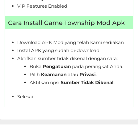
&
VIP Features Enabled
Local
Cara Install Game Township Mod Apk
Video
Players
Download APK Mod yang telah kami sediakan
&
Instal APK yang sudah di-download
Editors
Aktifkan sumber tidak dikenal dengan cara:
Buka
Pengaturan
pada perangkat Anda.
Weather
Pilih
Keamanan
atau
Privasi
.
Aktifkan opsi
Sumber Tidak Dikenal
.
Rekomendasi
Selesai