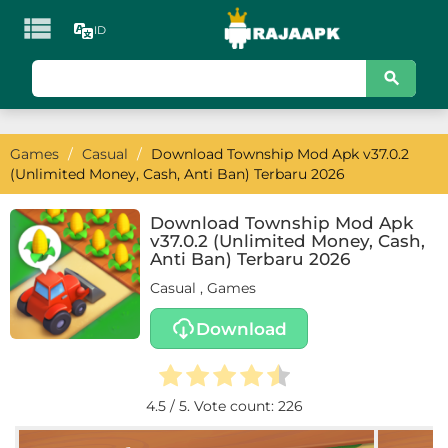

ID
KATEGORI
Games
Games
/
Casual
/
Download Township Mod Apk v37.0.2
Action
(Unlimited Money, Cash, Anti Ban) Terbaru 2026
Adventure
Download Township Mod Apk
v37.0.2 (Unlimited Money, Cash,
Arcade
Anti Ban) Terbaru 2026
Casual
,
Games
Board
Download
Card
Casino
4.5
/ 5. Vote count:
226
Casual