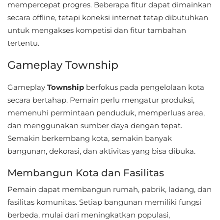
Apps
mempercepat progres. Beberapa fitur dapat dimainkan
secara offline, tetapi koneksi internet tetap dibutuhkan
Art
untuk mengakses kompetisi dan fitur tambahan
&
tertentu.
Design
Gameplay Township
Auto
Gameplay
Township
berfokus pada pengelolaan kota
&
secara bertahap. Pemain perlu mengatur produksi,
Vehicles
memenuhi permintaan penduduk, memperluas area,
dan menggunakan sumber daya dengan tepat.
Beauty
Semakin berkembang kota, semakin banyak
bangunan, dekorasi, dan aktivitas yang bisa dibuka.
Books
&
Membangun Kota dan Fasilitas
Reference
Pemain dapat membangun rumah, pabrik, ladang, dan
fasilitas komunitas. Setiap bangunan memiliki fungsi
Buku
berbeda, mulai dari meningkatkan populasi,
&