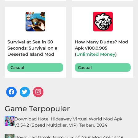
Survival at Sea in 60
How Many Dudes? Mod
Seconds: Survival on a
Apk v100.0.905
Deserted Island Mod
(
Unlimited Money
)
Apk v1.0 (
No Ads, Free
Terbaru 2026
Rewards
) Terbaru 2026
Casual
Casual
Game Terpopuler
Download Hotel Hideaway Virtual World Mod Apk
v3.54.2 (Speed Multiplier, VIP) Terbaru 2024
Download Greak: Memories of Azur Mod Apk v1.2.9