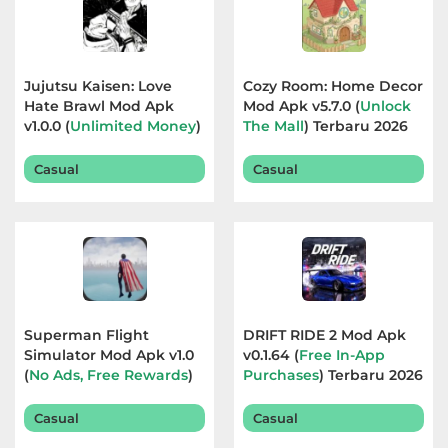
Jujutsu Kaisen: Love
Cozy Room: Home Decor
Hate Brawl Mod Apk
Mod Apk v5.7.0 (
Unlock
v1.0.0 (
Unlimited Money
)
The Mall
) Terbaru 2026
Terbaru 2026
Casual
Casual
Superman Flight
DRIFT RIDE 2 Mod Apk
Simulator Mod Apk v1.0
v0.1.64 (
Free In-App
(
No Ads, Free Rewards
)
Purchases
) Terbaru 2026
Terbaru 2026
Casual
Casual