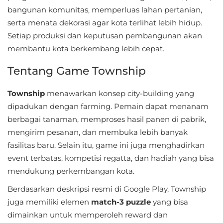
Sandbox
bangunan komunitas, memperluas lahan pertanian,
serta menata dekorasi agar kota terlihat lebih hidup.
Shooting
Setiap produksi dan keputusan pembangunan akan
membantu kota berkembang lebih cepat.
Simulation
Tentang Game Township
Sports
Township
menawarkan konsep city-building yang
Standalone
dipadukan dengan farming. Pemain dapat menanam
berbagai tanaman, memproses hasil panen di pabrik,
Story-
mengirim pesanan, dan membuka lebih banyak
Driven
fasilitas baru. Selain itu, game ini juga menghadirkan
Strategi
event terbatas, kompetisi regatta, dan hadiah yang bisa
mendukung perkembangan kota.
Trivia
Berdasarkan deskripsi resmi di Google Play, Township
juga memiliki elemen
match-3 puzzle
yang bisa
Word
dimainkan untuk memperoleh reward dan