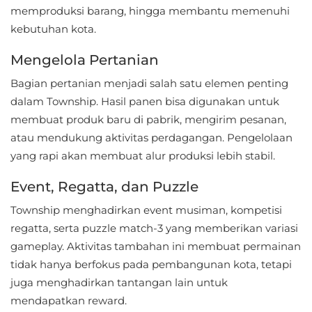
memproduksi barang, hingga membantu memenuhi
Referensi
kebutuhan kota.
Business
Mengelola Pertanian
Comics
Bagian pertanian menjadi salah satu elemen penting
dalam Township. Hasil panen bisa digunakan untuk
Communication
membuat produk baru di pabrik, mengirim pesanan,
atau mendukung aktivitas perdagangan. Pengelolaan
Dating
yang rapi akan membuat alur produksi lebih stabil.
Education
Event, Regatta, dan Puzzle
Township menghadirkan event musiman, kompetisi
Emulator
regatta, serta puzzle match-3 yang memberikan variasi
Entertainment
gameplay. Aktivitas tambahan ini membuat permainan
tidak hanya berfokus pada pembangunan kota, tetapi
Events
juga menghadirkan tantangan lain untuk
mendapatkan reward.
Finance