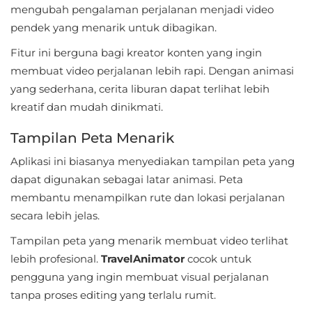
mengubah pengalaman perjalanan menjadi video
Food
pendek yang menarik untuk dibagikan.
&
Fitur ini berguna bagi kreator konten yang ingin
Drink
membuat video perjalanan lebih rapi. Dengan animasi
yang sederhana, cerita liburan dapat terlihat lebih
Health
kreatif dan mudah dinikmati.
&
Tampilan Peta Menarik
Fitness
Aplikasi ini biasanya menyediakan tampilan peta yang
House
dapat digunakan sebagai latar animasi. Peta
&
membantu menampilkan rute dan lokasi perjalanan
secara lebih jelas.
Home
Tampilan peta yang menarik membuat video terlihat
Libraries
lebih profesional.
TravelAnimator
cocok untuk
&
pengguna yang ingin membuat visual perjalanan
Demo
tanpa proses editing yang terlalu rumit.