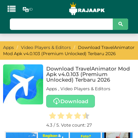

ID
KATEGORI
Games
Apps
/
Video Players & Editors
/
Download TravelAnimator
Action
Mod Apk v4.0.103 (Premium Unlocked) Terbaru 2026
Adventure
Download TravelAnimator Mod
Apk v4.0.103 (Premium
Arcade
Unlocked) Terbaru 2026
Apps
,
Video Players & Editors
Board
Download
Card
Casino
4.3
/ 5. Vote count:
27
Casual