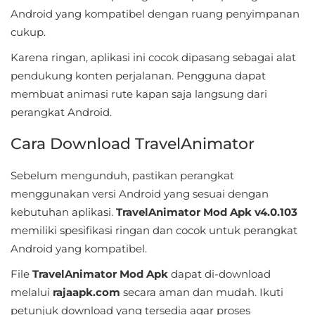
&
Android yang kompatibel dengan ruang penyimpanan
cukup.
Local
Karena ringan, aplikasi ini cocok dipasang sebagai alat
Video
pendukung konten perjalanan. Pengguna dapat
Players
membuat animasi rute kapan saja langsung dari
&
perangkat Android.
Editors
Cara Download TravelAnimator
Weather
Sebelum mengunduh, pastikan perangkat
Rekomendasi
menggunakan versi Android yang sesuai dengan
kebutuhan aplikasi.
TravelAnimator Mod Apk v4.0.103
memiliki spesifikasi ringan dan cocok untuk perangkat
Android yang kompatibel.
File
TravelAnimator Mod Apk
dapat di-download
melalui
rajaapk.com
secara aman dan mudah. Ikuti
petunjuk download yang tersedia agar proses