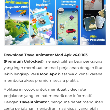
Educational
First
Person
Horror
Hypercasual
Download TravelAnimator Mod Apk v4.0.103
Music
(Premium Unlocked)
menjadi pilihan bagi pengguna
yang ingin membuat animasi perjalanan dengan fitur
Puzzle
lebih lengkap. Versi
Mod Apk
biasanya dikenal karena
membuka akses premium secara praktis.
Racing
Aplikasi ini cocok untuk membuat video rute
Role
perjalanan yang terlihat menarik dan informatif.
Playing
Dengan
TravelAnimator
, pengguna dapat mengubah
cerita perjalanan menjadi animasi visual yang lebih