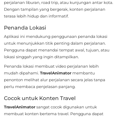
perjalanan liburan, road trip, atau kunjungan antar kota.
Referensi
Dengan tampilan yang bergerak, konten perjalanan
terasa lebih hidup dan informatif.
Business
Penanda Lokasi
Comics
Aplikasi ini mendukung penggunaan penanda lokasi
Communication
untuk menunjukkan titik penting dalam perjalanan.
Pengguna dapat menandai tempat awal, tujuan, atau
Dating
lokasi singgah yang ingin ditampilkan.
Penanda lokasi membuat video perjalanan lebih
Education
mudah dipahami.
TravelAnimator
membantu
Emulator
penonton melihat alur perjalanan secara jelas tanpa
perlu membaca penjelasan panjang.
Entertainment
Cocok untuk Konten Travel
Events
TravelAnimator
sangat cocok digunakan untuk
membuat konten bertema travel. Pengguna dapat
Finance