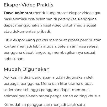
LifeStyle
Ekspor Video Praktis
TravelAnimator
mendukung proses ekspor video agar
Maps
hasil animasi bisa disimpan di perangkat. Pengguna
&
dapat menggunakan hasil video untuk media sosial
Navigation
atau dokumentasi pribadi.
Medical
Fitur ekspor yang praktis membuat proses pembuatan
konten menjadi lebih mudah. Setelah animasi selesai,
Music
pengguna dapat langsung membagikannya sesuai
&
kebutuhan.
Audio
Mudah Digunakan
News
Aplikasi ini dirancang agar mudah digunakan oleh
&
berbagai pengguna. Menu dan fitur utama dibuat
sederhana sehingga pengguna dapat membuat
Magazines
animasi perjalanan tanpa pengalaman editing khusus.
Parenting
Kemudahan penggunaan menjadi salah satu