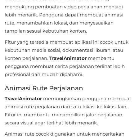
Apps
mendukung pembuatan video perjalanan menjadi
lebih menarik. Pengguna dapat membuat animasi
Art
rute, menambahkan lokasi, dan menyesuaikan
&
tampilan sesuai kebutuhan konten.
Design
Fitur yang tersedia membuat aplikasi ini cocok untuk
Auto
kebutuhan media sosial, dokumentasi liburan, atau
&
konten perjalanan.
TravelAnimator
membantu
pengguna membuat cerita perjalanan terlihat lebih
Vehicles
profesional dan mudah dipahami.
Beauty
Animasi Rute Perjalanan
Books
TravelAnimator
memungkinkan pengguna membuat
&
animasi rute perjalanan dari satu lokasi ke lokasi lain.
Reference
Fitur ini membantu menampilkan jalur perjalanan
secara visual agar terlihat lebih menarik.
Buku
Animasi rute cocok digunakan untuk menceritakan
&