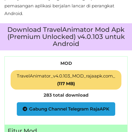
pemasangan aplikasi berjalan lancar di perangkat
Android.
Download TravelAnimator Mod Apk
(Premium Unlocked) v4.0.103 untuk
Android
MOD
TravelAnimator_v4.0.103_MOD_rajaapk.com_
(117 MB)
283 total download
Gabung Channel Telegram RajaAPK
Fitur Mod