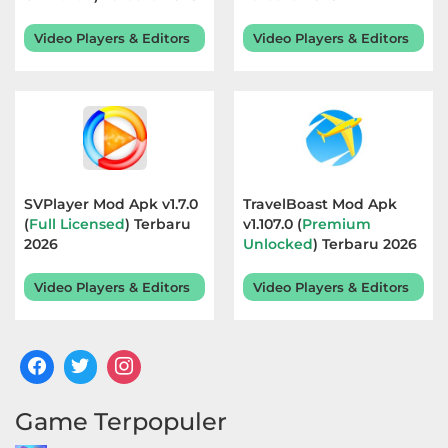
Video Players & Editors
Video Players & Editors
SVPlayer Mod Apk v1.7.0
TravelBoast Mod Apk
(
Full Licensed
) Terbaru
v1.107.0 (
Premium
2026
Unlocked
) Terbaru 2026
Video Players & Editors
Video Players & Editors
Game Terpopuler