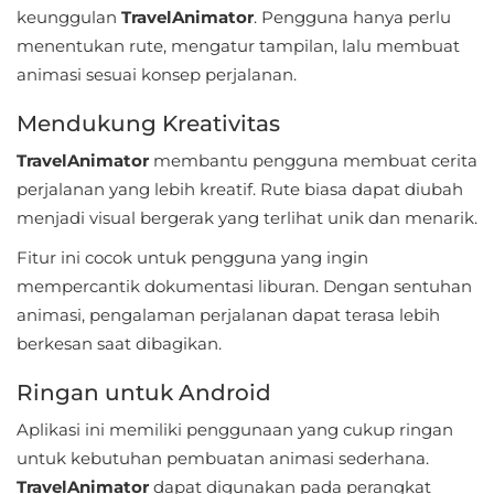
keunggulan
TravelAnimator
. Pengguna hanya perlu
Personalisasi
menentukan rute, mengatur tampilan, lalu membuat
animasi sesuai konsep perjalanan.
Personalization
Mendukung Kreativitas
Photography
TravelAnimator
membantu pengguna membuat cerita
Productivity
perjalanan yang lebih kreatif. Rute biasa dapat diubah
menjadi visual bergerak yang terlihat unik dan menarik.
Shopping
Fitur ini cocok untuk pengguna yang ingin
Social
mempercantik dokumentasi liburan. Dengan sentuhan
animasi, pengalaman perjalanan dapat terasa lebih
Sport
berkesan saat dibagikan.
Sports
Ringan untuk Android
Aplikasi ini memiliki penggunaan yang cukup ringan
Tools
untuk kebutuhan pembuatan animasi sederhana.
Travel
TravelAnimator
dapat digunakan pada perangkat