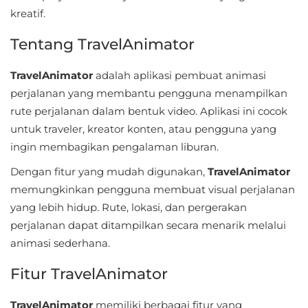
Sandbox
kreatif.
Shooting
Tentang TravelAnimator
Simulation
TravelAnimator
adalah aplikasi pembuat animasi
perjalanan yang membantu pengguna menampilkan
Sports
rute perjalanan dalam bentuk video. Aplikasi ini cocok
untuk traveler, kreator konten, atau pengguna yang
Standalone
ingin membagikan pengalaman liburan.
Story-
Dengan fitur yang mudah digunakan,
TravelAnimator
Driven
memungkinkan pengguna membuat visual perjalanan
yang lebih hidup. Rute, lokasi, dan pergerakan
Strategi
perjalanan dapat ditampilkan secara menarik melalui
animasi sederhana.
Trivia
Fitur TravelAnimator
Word
TravelAnimator
memiliki berbagai fitur yang