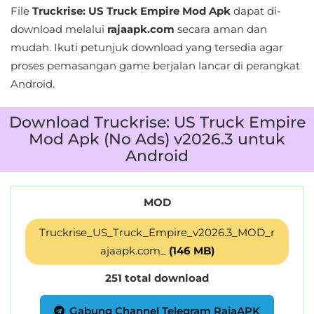
File
Truckrise: US Truck Empire Mod Apk
dapat di-
download melalui
rajaapk.com
secara aman dan
mudah. Ikuti petunjuk download yang tersedia agar
proses pemasangan game berjalan lancar di perangkat
Android.
Download Truckrise: US Truck Empire
Mod Apk (No Ads) v2026.3 untuk
Android
MOD
Truckrise_US_Truck_Empire_v2026.3_MOD_r
ajaapk.com_
(146 MB)
251 total download
Gabung Channel Telegram RajaAPK