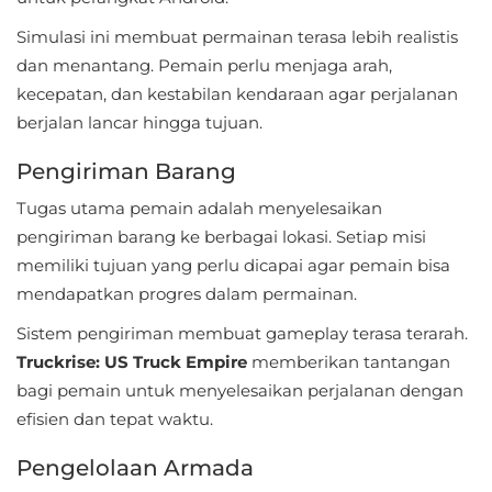
Referensi
Simulasi ini membuat permainan terasa lebih realistis
dan menantang. Pemain perlu menjaga arah,
Business
kecepatan, dan kestabilan kendaraan agar perjalanan
berjalan lancar hingga tujuan.
Comics
Pengiriman Barang
Communication
Tugas utama pemain adalah menyelesaikan
Dating
pengiriman barang ke berbagai lokasi. Setiap misi
memiliki tujuan yang perlu dicapai agar pemain bisa
Education
mendapatkan progres dalam permainan.
Emulator
Sistem pengiriman membuat gameplay terasa terarah.
Truckrise: US Truck Empire
memberikan tantangan
Entertainment
bagi pemain untuk menyelesaikan perjalanan dengan
efisien dan tepat waktu.
Events
Pengelolaan Armada
Finance