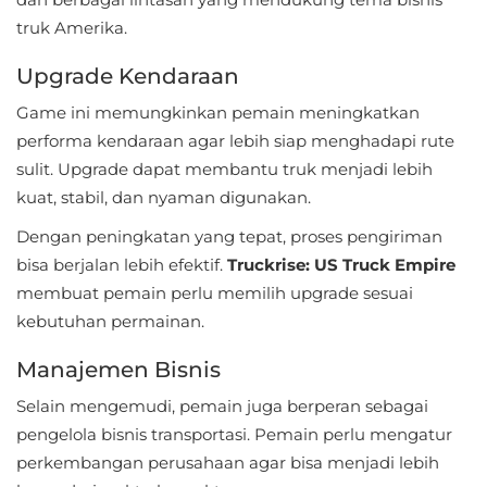
LifeStyle
truk Amerika.
Maps
Upgrade Kendaraan
&
Game ini memungkinkan pemain meningkatkan
Navigation
performa kendaraan agar lebih siap menghadapi rute
sulit. Upgrade dapat membantu truk menjadi lebih
Medical
kuat, stabil, dan nyaman digunakan.
Music
Dengan peningkatan yang tepat, proses pengiriman
&
bisa berjalan lebih efektif.
Truckrise: US Truck Empire
membuat pemain perlu memilih upgrade sesuai
Audio
kebutuhan permainan.
News
Manajemen Bisnis
&
Selain mengemudi, pemain juga berperan sebagai
Magazines
pengelola bisnis transportasi. Pemain perlu mengatur
Parenting
perkembangan perusahaan agar bisa menjadi lebih