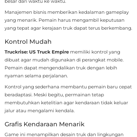
besar dari waktu ke waktu.
Personalisasi
Manajemen bisnis memberikan kedalaman gameplay
yang menarik. Pemain harus mengambil keputusan
Personalization
yang tepat agar kerajaan truk dapat terus berkembang.
Photography
Kontrol Mudah
Productivity
Truckrise: US Truck Empire
memiliki kontrol yang
dibuat agar mudah digunakan di perangkat mobile.
Shopping
Pemain dapat mengendalikan truk dengan lebih
nyaman selama perjalanan.
Social
Kontrol yang sederhana membantu pemain baru cepat
Sport
beradaptasi. Meski begitu, permainan tetap
membutuhkan ketelitian agar kendaraan tidak keluar
Sports
jalur atau mengalami kendala.
Tools
Grafis Kendaraan Menarik
Travel
Game ini menampilkan desain truk dan lingkungan