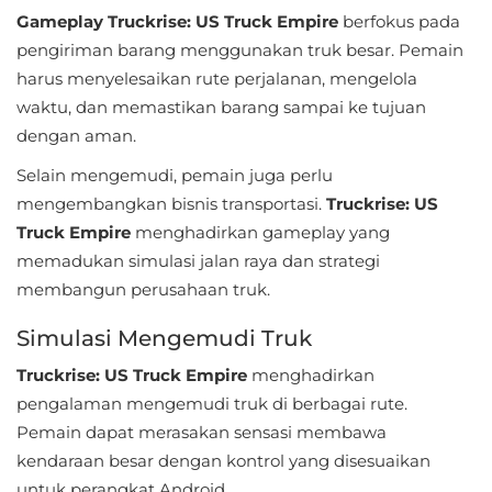
Apps
Gameplay Truckrise: US Truck Empire
berfokus pada
pengiriman barang menggunakan truk besar. Pemain
Art
harus menyelesaikan rute perjalanan, mengelola
&
waktu, dan memastikan barang sampai ke tujuan
Design
dengan aman.
Auto
Selain mengemudi, pemain juga perlu
mengembangkan bisnis transportasi.
Truckrise: US
&
Truck Empire
menghadirkan gameplay yang
Vehicles
memadukan simulasi jalan raya dan strategi
Beauty
membangun perusahaan truk.
Simulasi Mengemudi Truk
Books
&
Truckrise: US Truck Empire
menghadirkan
pengalaman mengemudi truk di berbagai rute.
Reference
Pemain dapat merasakan sensasi membawa
Buku
kendaraan besar dengan kontrol yang disesuaikan
&
untuk perangkat Android.