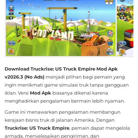
Educational
First
Person
Horror
Hypercasual
Download Truckrise: US Truck Empire Mod Apk
Music
v2026.3 (No Ads)
menjadi pilihan bagi pemain yang
ingin menikmati game simulasi truk tanpa gangguan
Puzzle
iklan. Versi
Mod Apk
biasanya dikenal karena
menghadirkan pengalaman bermain lebih nyaman.
Racing
Game ini menawarkan pengalaman membangun
Role
kerajaan bisnis truk di jalanan Amerika. Dengan
Playing
Truckrise: US Truck Empire
, pemain dapat mengelola
armada, menyelesaikan pengiriman, dan