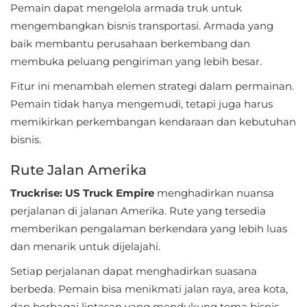
Pemain dapat mengelola armada truk untuk
mengembangkan bisnis transportasi. Armada yang
Food
baik membantu perusahaan berkembang dan
&
membuka peluang pengiriman yang lebih besar.
Drink
Fitur ini menambah elemen strategi dalam permainan.
Health
Pemain tidak hanya mengemudi, tetapi juga harus
&
memikirkan perkembangan kendaraan dan kebutuhan
bisnis.
Fitness
Rute Jalan Amerika
House
&
Truckrise: US Truck Empire
menghadirkan nuansa
perjalanan di jalanan Amerika. Rute yang tersedia
Home
memberikan pengalaman berkendara yang lebih luas
Libraries
dan menarik untuk dijelajahi.
&
Setiap perjalanan dapat menghadirkan suasana
Demo
berbeda. Pemain bisa menikmati jalan raya, area kota,
dan berbagai lintasan yang mendukung tema bisnis