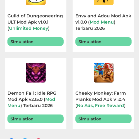
Guild of Dungeoneering
Envy and Adou Mod Apk
ULT Mod Apk v1.0.1
v1.0.0 (
Mod Menu
)
(
Unlimited Money
)
Terbaru 2026
Terbaru 2026
Simulation
Simulation
Demon Fall : Idle RPG
Cheeky Monkey: Farm
Mod Apk v2.15.0 (
Mod
Pranks Mod Apk v1.0.4
Menu
) Terbaru 2026
(
No Ads, Free Reward
)
Terbaru 2026
Simulation
Simulation