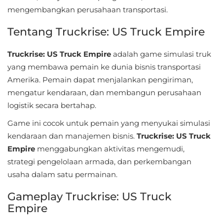
Sandbox
mengembangkan perusahaan transportasi.
Shooting
Tentang Truckrise: US Truck Empire
Simulation
Truckrise: US Truck Empire
adalah game simulasi truk
yang membawa pemain ke dunia bisnis transportasi
Sports
Amerika. Pemain dapat menjalankan pengiriman,
mengatur kendaraan, dan membangun perusahaan
Standalone
logistik secara bertahap.
Story-
Game ini cocok untuk pemain yang menyukai simulasi
Driven
kendaraan dan manajemen bisnis.
Truckrise: US Truck
Empire
menggabungkan aktivitas mengemudi,
Strategi
strategi pengelolaan armada, dan perkembangan
usaha dalam satu permainan.
Trivia
Gameplay Truckrise: US Truck
Word
Empire