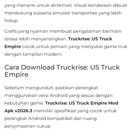
yang menarik untuk dinikmati. Visual kendaraan dibuat
&
mendukung suasana simulasi transportasi yang lebih
Local
hidup.
Video
Grafis yang nyaman membuat pengalaman bermain
Players
terasa lebih menyenangkan.
Truckrise: US Truck
&
Empire
cocok untuk pemain yang menyukai game truk
dengan tampilan modern.
Editors
Cara Download Truckrise: US Truck
Weather
Empire
Rekomendasi
Sebelum mengunduh, pastikan perangkat
menggunakan versi Android yang sesuai dengan
kebutuhan game.
Truckrise: US Truck Empire Mod
Apk v2026.3
memiliki spesifikasi yang cocok untuk
perangkat Android kompatibel dan ruang
penyimpanan cukup.