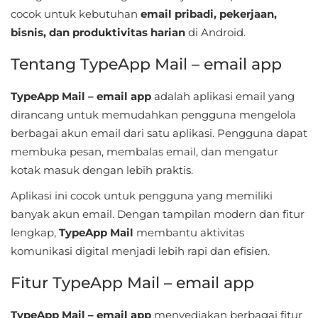
Sandbox
cocok untuk kebutuhan
email pribadi, pekerjaan,
bisnis, dan produktivitas harian
di Android.
Shooting
Tentang TypeApp Mail – email app
Simulation
TypeApp Mail – email app
adalah aplikasi email yang
Sports
dirancang untuk memudahkan pengguna mengelola
berbagai akun email dari satu aplikasi. Pengguna dapat
Standalone
membuka pesan, membalas email, dan mengatur
kotak masuk dengan lebih praktis.
Story-
Driven
Aplikasi ini cocok untuk pengguna yang memiliki
banyak akun email. Dengan tampilan modern dan fitur
Strategi
lengkap,
TypeApp Mail
membantu aktivitas
komunikasi digital menjadi lebih rapi dan efisien.
Trivia
Fitur TypeApp Mail – email app
Word
TypeApp Mail – email app
menyediakan berbagai fitur