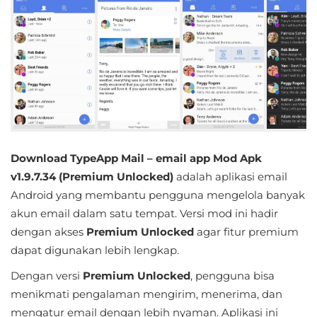
Educational
First
Person
Horror
Hypercasual
Download TypeApp Mail – email app Mod Apk
Music
v1.9.7.34 (Premium Unlocked)
adalah aplikasi email
Android yang membantu pengguna mengelola banyak
Puzzle
akun email dalam satu tempat. Versi mod ini hadir
dengan akses
Premium Unlocked
agar fitur premium
Racing
dapat digunakan lebih lengkap.
Role
Dengan versi
Premium Unlocked
, pengguna bisa
Playing
menikmati pengalaman mengirim, menerima, dan
mengatur email dengan lebih nyaman. Aplikasi ini