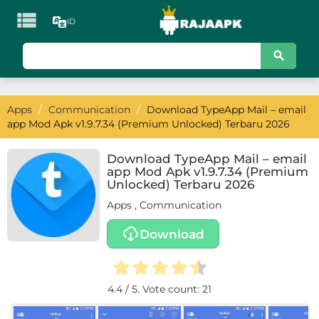

ID
KATEGORI
Games
Apps
/
Communication
/
Download TypeApp Mail – email
Action
app Mod Apk v1.9.7.34 (Premium Unlocked) Terbaru 2026
Adventure
Download TypeApp Mail – email
app Mod Apk v1.9.7.34 (Premium
Arcade
Unlocked) Terbaru 2026
Apps
,
Communication
Board
Download
Card
Casino
4.4
/ 5. Vote count:
21
Casual