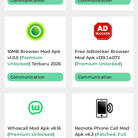
Communication
Communication
10MB Browser Mod Apk
Free Adblocker Browser
v1.0.5 (
Premium
Mod Apk v139.1.4072
Unlocked
) Terbaru 2026
(
Premium Unlocked
)
Terbaru 2026
Communication
Communication
Whoscall Mod Apk v8.16
Remote Phone Call Mod
(
Premium Unlocked
)
Apk v6.3 (
Patched, Full