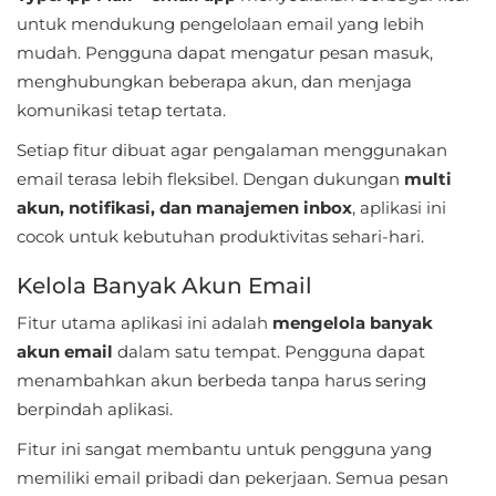
Apps
untuk mendukung pengelolaan email yang lebih
mudah. Pengguna dapat mengatur pesan masuk,
Art
menghubungkan beberapa akun, dan menjaga
&
komunikasi tetap tertata.
Design
Setiap fitur dibuat agar pengalaman menggunakan
Auto
email terasa lebih fleksibel. Dengan dukungan
multi
&
akun, notifikasi, dan manajemen inbox
, aplikasi ini
cocok untuk kebutuhan produktivitas sehari-hari.
Vehicles
Kelola Banyak Akun Email
Beauty
Fitur utama aplikasi ini adalah
mengelola banyak
Books
akun email
dalam satu tempat. Pengguna dapat
&
menambahkan akun berbeda tanpa harus sering
Reference
berpindah aplikasi.
Fitur ini sangat membantu untuk pengguna yang
Buku
memiliki email pribadi dan pekerjaan. Semua pesan
&