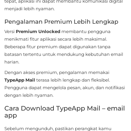
tepat, aplikasi ini dapat membantu komunikasi digital
&
menjadi lebih nyaman.
Local
Pengalaman Premium Lebih Lengkap
Video
Versi
Premium Unlocked
membantu pengguna
Players
menikmati fitur aplikasi secara lebih maksimal.
&
Beberapa fitur premium dapat digunakan tanpa
Editors
batasan tertentu untuk mendukung kebutuhan email
harian.
Weather
Dengan akses premium, pengalaman memakai
TypeApp Mail
Rekomendasi
terasa lebih lengkap dan fleksibel.
Pengguna dapat mengelola pesan, akun, dan notifikasi
dengan lebih nyaman.
Cara Download TypeApp Mail – email
app
Sebelum mengunduh, pastikan perangkat kamu