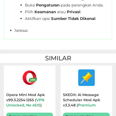
Buka
Pengaturan
pada perangkat Anda.
Pilih
Keamanan
atau
Privasi
.
Aktifkan opsi
Sumber Tidak Dikenal
.
Selesai.
SIMILAR
Opera Mini Mod Apk
SKEDit: AI Message
v99.3.2254.1265 (
VPN
Scheduler Mod Apk
Unlocked, No ADS
)
v3.3.48 (
Premium
Terbaru 2026
Unlocked
) Terbaru 2026