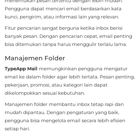
menemukan pesan tertentu dengan lebih mudah.
LifeStyle
Pengguna dapat mencari email berdasarkan kata
kunci, pengirim, atau informasi lain yang relevan.
Maps
Fitur pencarian sangat berguna ketika inbox berisi
&
banyak pesan. Dengan pencarian cepat, email penting
Navigation
bisa ditemukan tanpa harus menggulir terlalu lama.
Medical
Manajemen Folder
Music
TypeApp Mail
memungkinkan pengguna mengatur
&
email ke dalam folder agar lebih tertata. Pesan penting,
pekerjaan, promosi, atau kategori lain dapat
Audio
dikelompokkan sesuai kebutuhan.
News
Manajemen folder membantu inbox tetap rapi dan
&
mudah dipantau. Dengan pengaturan yang baik,
Magazines
pengguna bisa mengelola email secara lebih efisien
setiap hari.
Parenting