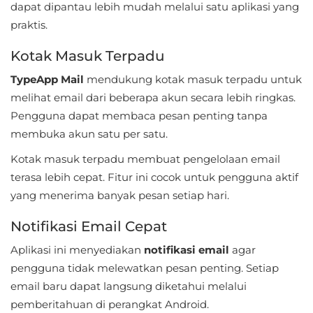
dapat dipantau lebih mudah melalui satu aplikasi yang
Referensi
praktis.
Business
Kotak Masuk Terpadu
TypeApp Mail
mendukung kotak masuk terpadu untuk
Comics
melihat email dari beberapa akun secara lebih ringkas.
Communication
Pengguna dapat membaca pesan penting tanpa
membuka akun satu per satu.
Dating
Kotak masuk terpadu membuat pengelolaan email
terasa lebih cepat. Fitur ini cocok untuk pengguna aktif
Education
yang menerima banyak pesan setiap hari.
Emulator
Notifikasi Email Cepat
Entertainment
Aplikasi ini menyediakan
notifikasi email
agar
pengguna tidak melewatkan pesan penting. Setiap
Events
email baru dapat langsung diketahui melalui
pemberitahuan di perangkat Android.
Finance