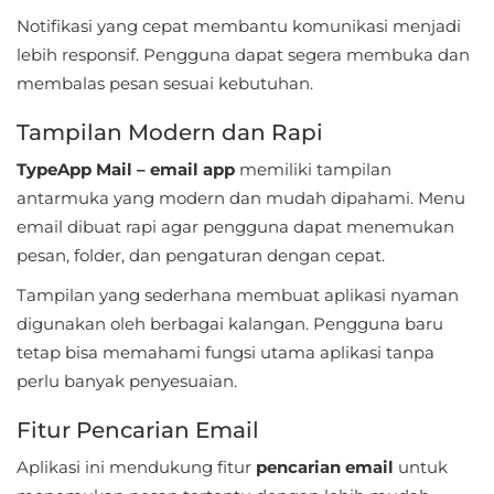
Notifikasi yang cepat membantu komunikasi menjadi
Food
lebih responsif. Pengguna dapat segera membuka dan
&
membalas pesan sesuai kebutuhan.
Drink
Tampilan Modern dan Rapi
Health
TypeApp Mail – email app
memiliki tampilan
&
antarmuka yang modern dan mudah dipahami. Menu
Fitness
email dibuat rapi agar pengguna dapat menemukan
pesan, folder, dan pengaturan dengan cepat.
House
Tampilan yang sederhana membuat aplikasi nyaman
&
digunakan oleh berbagai kalangan. Pengguna baru
Home
tetap bisa memahami fungsi utama aplikasi tanpa
perlu banyak penyesuaian.
Libraries
&
Fitur Pencarian Email
Demo
Aplikasi ini mendukung fitur
pencarian email
untuk