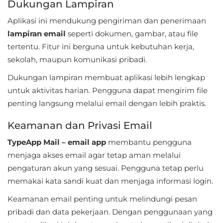
Dukungan Lampiran
Personalisasi
Aplikasi ini mendukung pengiriman dan penerimaan
lampiran email
seperti dokumen, gambar, atau file
Personalization
tertentu. Fitur ini berguna untuk kebutuhan kerja,
Photography
sekolah, maupun komunikasi pribadi.
Dukungan lampiran membuat aplikasi lebih lengkap
Productivity
untuk aktivitas harian. Pengguna dapat mengirim file
Shopping
penting langsung melalui email dengan lebih praktis.
Keamanan dan Privasi Email
Social
TypeApp Mail – email app
membantu pengguna
Sport
menjaga akses email agar tetap aman melalui
pengaturan akun yang sesuai. Pengguna tetap perlu
Sports
memakai kata sandi kuat dan menjaga informasi login.
Tools
Keamanan email penting untuk melindungi pesan
pribadi dan data pekerjaan. Dengan penggunaan yang
Travel