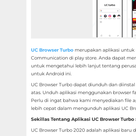
Educational
First
Person
Horror
UC Browser Turbo
merupakan aplikasi untuk 
Communication di play store. Anda dapat men
Hypercasual
untuk mengetahui lebih lanjut tentang per
untuk Android ini.
Music
UC Browser Turbo dapat diunduh dan diinsta
Puzzle
atas. Unduh aplikasi menggunakan browser favo
Perlu di ingat bahwa kami menyediakan file 
Racing
lebih cepat dalam mengunduh aplikasi UC Brow
Role
Sekillas Tentang Aplikasi UC Browser Turbo 
Playing
UC Browser Turbo 2020 adalah aplikasi baru 