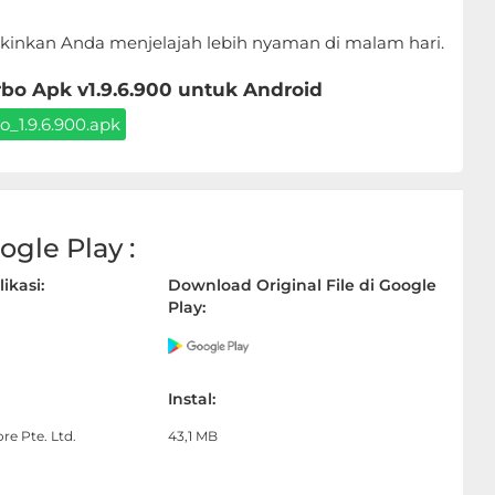
nkan Anda menjelajah lebih nyaman di malam hari.
o Apk v1.9.6.900 untuk Android
o_1.9.6.900.apk
gle Play :
ikasi:
Download Original File di Google
Play:
Instal:
e Pte. Ltd.
43,1 MB