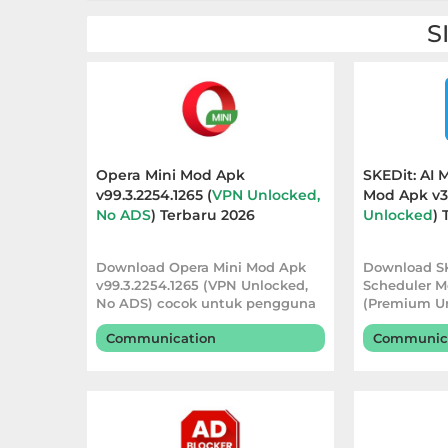
Personalisasi
S
Personalization
Photography
Productivity
Opera Mini Mod Apk
SKEDit: AI
v99.3.2254.1265 (
VPN Unlocked,
Mod Apk v3.
Shopping
No ADS
) Terbaru 2026
Unlocked
) 
Social
Download Opera Mini Mod Apk
Download SK
v99.3.2254.1265 (VPN Unlocked,
Scheduler M
Sport
No ADS) cocok untuk pengguna
(Premium U
yang ingin
aplikasi pe
Communication
Communic
Sports
Tools
Travel