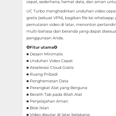
cepat, sederhana, hemat data, dan aman untu
Sandbox
UC Turbo menghadirkan unduhan video cepat, 
Shooting
gratis (sekuat VPN), bagikan file ke whatsapp
pemutaran video di latar, menonton pertanding
Simulation
multi-bahasa dan beranda yang dapat dises
penggunaan Anda.
Sports
✪Fitur utama✪
Standalone
■ Desain Minimalis
■ Unduhan Video Cepat
Story-
■ Akselerasi Cloud Gratis
Driven
■ Ruang Pribadi
■ Penghematan Data
Strategi
■ Perangkat Alat yang Berguna
Trivia
■ Beralih Tab pada Bilah Alat
■ Penjelajahan Aman
Word
■ Blok Iklan
■ Video diputar di latar belakang