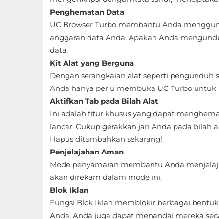
Penghematan Data
Referensi
UC Browser Turbo membantu Anda menggunaka
Business
anggaran data Anda. Apakah Anda mengundu
data.
Comics
Kit Alat yang Berguna
Dengan serangkaian alat seperti pengunduh st
Communication
Anda hanya perlu membuka UC Turbo untuk 
Aktifkan Tab pada Bilah Alat
Dating
Ini adalah fitur khusus yang dapat menghe
Education
lancar. Cukup gerakkan jari Anda pada bilah a
Hapus ditambahkan sekarang!
Emulator
Penjelajahan Aman
Mode penyamaran membantu Anda menjelajah 
Entertainment
akan direkam dalam mode ini.
Blok Iklan
Events
Fungsi Blok Iklan memblokir berbagai bent
Finance
Anda. Anda juga dapat menandai mereka sec