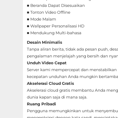
Apps
■ Beranda Dapat Disesuaikan
■ Tonton Video Offline
Art
■ Mode Malam
&
■ Wallpaper Personalisasi HD
Design
■ Mendukung Multi-bahasa
Auto
Desain Minimalis
&
Tanpa aliran berita, tidak ada pesan push,
pengalaman menjelajah yang bersih dan nya
Vehicles
Unduh Video Cepat
Beauty
Server kami mempercepat dan menstabilkan 
kecepatan unduhan Anda mungkin bertamba
Books
Akselerasi Cloud Gratis
&
Akselerasi cloud gratis membantu Anda meng
Reference
dunia kapan saja di mana saja.
Ruang Pribadi
Buku
Pengguna memungkinkan untuk menyembunyik
&
mengenkripsi dengan kata sandi, menciptakan