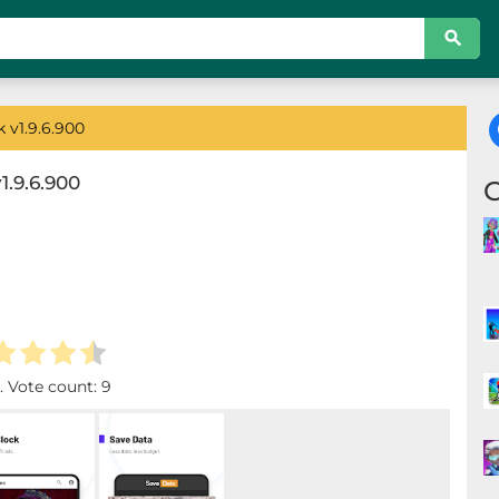
 v1.9.6.900
.9.6.900
. Vote count:
9