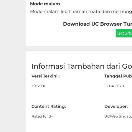
Mode malam
LifeStyle
Mode malam lebih ramah mata dan memungki
Maps
Download UC Browser Turb
&
ucturb
Navigation
Medical
Music
Informasi Tambahan dari Goo
&
Versi Terkini :
Tanggal Publ
Audio
1.9.6.900
15-04-2020
News
&
Content Rating:
Developer:
Magazines
Rated for 3+
UCWeb Singapor
Parenting