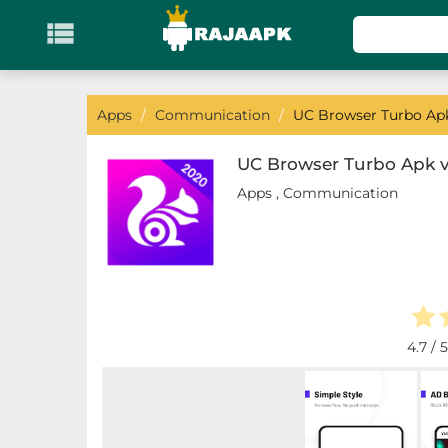

KATEGORI
Games
Apps
/
Communication
/
UC Browser Turbo Apk
Action
UC Browser Turbo Apk v1
Apps
,
Communication
Adventure
Arcade
Board
Card
4.7
/ 5
Casino
Casual