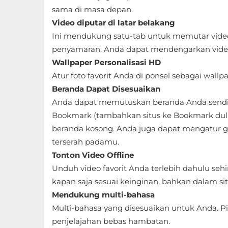
sama di masa depan.
Food
Video diputar di latar belakang
&
Ini mendukung satu-tab untuk memutar video
penyamaran. Anda dapat mendengarkan video 
Drink
Wallpaper Personalisasi HD
Health
Atur foto favorit Anda di ponsel sebagai wallp
&
Beranda Dapat Disesuaikan
Anda dapat memutuskan beranda Anda sendiri
Fitness
Bookmark (tambahkan situs ke Bookmark dulu
House
beranda kosong. Anda juga dapat mengatur g
terserah padamu.
&
Tonton Video Offline
Home
Unduh video favorit Anda terlebih dahulu se
Libraries
kapan saja sesuai keinginan, bahkan dalam sit
Mendukung multi-bahasa
&
Multi-bahasa yang disesuaikan untuk Anda. P
Demo
penjelajahan bebas hambatan.