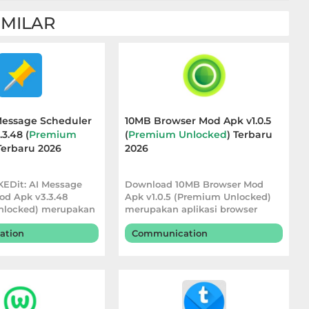
IMILAR
 Message Scheduler
10MB Browser Mod Apk v1.0.5
3.48 (
Premium
(
Premium Unlocked
) Terbaru
Terbaru 2026
2026
EDit: AI Message
Download 10MB Browser Mod
od Apk v3.3.48
Apk v1.0.5 (Premium Unlocked)
nlocked) merupakan
merupakan aplikasi browser
njadwa
ringan yang diran
ation
Communication