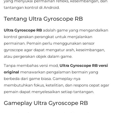
yang menyukai permainan refleks, keseimbangan, dan
Sandbox
tantangan kontrol di Android.
Shooting
Tentang Ultra Gyroscope RB
Simulation
Ultra Gyroscope RB
adalah game yang mengandalkan
kontrol gerakan perangkat untuk menjalankan
Sports
permainan. Pemain perlu menggunakan sensor
Standalone
gyroscope agar dapat mengatur arah, keseimbangan,
atau pergerakan objek dalam game.
Story-
Tanpa membahas versi mod,
Ultra Gyroscope RB versi
Driven
original
menawarkan pengalaman bermain yang
berbeda dari game biasa. Gameplay-nya
Strategi
membutuhkan fokus, ketelitian, dan respons cepat agar
Trivia
pemain dapat menyelesaikan setiap tantangan.
Gameplay Ultra Gyroscope RB
Word