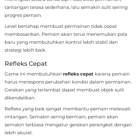
tantangan terasa sederhana, lalu semakin sulit seiring
Food
progres pemain.
&
Level bertahap membuat permainan tidak cepat
Drink
membosankan. Pemain akan terus menemukan pola
baru yang membutuhkan kontrol lebih stabil dan
Health
strategi lebih baik.
&
Fitness
Refleks Cepat
Game ini membutuhkan
refleks cepat
karena pemain
House
harus merespons perubahan kondisi dalam permainan.
&
Gerakan yang terlambat dapat membuat objek sulit
Home
dikendalikan.
Refleks yang baik sangat membantu pemain melewati
Libraries
rintangan. Semakin sering bermain, pemain akan
&
semakin terbiasa mengatur gerakan perangkat dengan
Demo
lebih akurat.