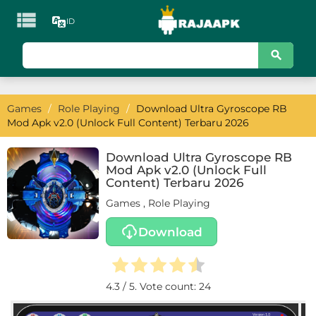

ID
KATEGORI
Games
Games
/
Role Playing
/
Download Ultra Gyroscope RB
Action
Mod Apk v2.0 (Unlock Full Content) Terbaru 2026
Adventure
Download Ultra Gyroscope RB
Mod Apk v2.0 (Unlock Full
Arcade
Content) Terbaru 2026
Games
,
Role Playing
Board
Download
Card
Casino
4.3
/ 5. Vote count:
24
Casual