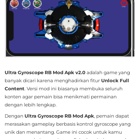
Educational
First
Person
Horror
Hypercasual
Ultra Gyroscope RB Mod Apk v2.0
adalah game yang
Music
banyak dicari karena menghadirkan fitur
Unlock Full
Content
. Versi mod ini biasanya membuka seluruh
Puzzle
konten agar pemain bisa menikmati permainan
Racing
dengan lebih lengkap.
Dengan
Ultra Gyroscope RB Mod Apk
, pemain dapat
Role
merasakan gameplay berbasis kontrol gyroscope yang
Playing
unik dan menantang. Game ini cocok untuk kamu