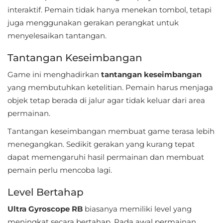
interaktif. Pemain tidak hanya menekan tombol, tetapi
Referensi
juga menggunakan gerakan perangkat untuk
menyelesaikan tantangan.
Business
Tantangan Keseimbangan
Comics
Game ini menghadirkan
tantangan keseimbangan
Communication
yang membutuhkan ketelitian. Pemain harus menjaga
objek tetap berada di jalur agar tidak keluar dari area
Dating
permainan.
Education
Tantangan keseimbangan membuat game terasa lebih
menegangkan. Sedikit gerakan yang kurang tepat
Emulator
dapat memengaruhi hasil permainan dan membuat
pemain perlu mencoba lagi.
Entertainment
Level Bertahap
Events
Ultra Gyroscope RB
biasanya memiliki level yang
Finance
meningkat secara bertahap. Pada awal permainan,