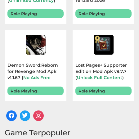
(
Unlimited Currency
)
Terbaru 2026
Terbaru 2026
Role Playing
Role Playing
Demon Sword:Reborn
Lost Pages+ Supporter
for Revenge Mod Apk
Edition Mod Apk v9.7.7
v1.1.67 (
No Ads Free
(
Unlock Full Content
)
Rewards
) Terbaru 2026
Terbaru 2026
Role Playing
Role Playing
Game Terpopuler