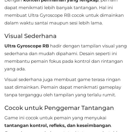
Personalisasi
dapat menikmati lebih banyak tantangan. Hal ini
membuat Ultra Gyroscope RB cocok untuk dimainkan
Personalization
dalam waktu santai maupun sesi lebih lama.
Photography
Visual Sederhana
Ultra Gyroscope RB
hadir dengan tampilan visual yang
Productivity
sederhana dan mudah dipahami. Desain seperti ini
Shopping
membantu pemain fokus pada kontrol dan rintangan
yang ada.
Social
Visual sederhana juga membuat game terasa ringan
saat dimainkan. Pemain dapat menikmati gameplay
Sport
tanpa terganggu oleh tampilan yang terlalu rumit.
Sports
Cocok untuk Penggemar Tantangan
Tools
Game ini cocok untuk pemain yang menyukai
tantangan kontrol, refleks, dan keseimbangan
.
Travel