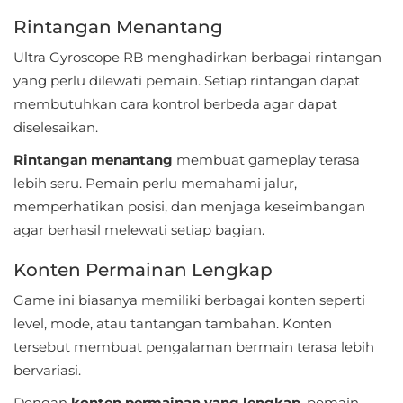
LifeStyle
Rintangan Menantang
Maps
Ultra Gyroscope RB menghadirkan berbagai rintangan
yang perlu dilewati pemain. Setiap rintangan dapat
&
membutuhkan cara kontrol berbeda agar dapat
Navigation
diselesaikan.
Medical
Rintangan menantang
membuat gameplay terasa
lebih seru. Pemain perlu memahami jalur,
Music
memperhatikan posisi, dan menjaga keseimbangan
&
agar berhasil melewati setiap bagian.
Audio
Konten Permainan Lengkap
News
Game ini biasanya memiliki berbagai konten seperti
&
level, mode, atau tantangan tambahan. Konten
Magazines
tersebut membuat pengalaman bermain terasa lebih
bervariasi.
Parenting
Dengan
konten permainan yang lengkap
, pemain