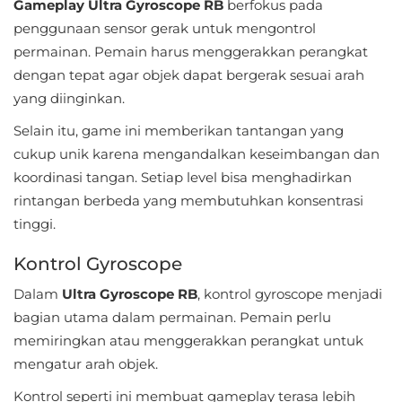
Apps
Gameplay Ultra Gyroscope RB
berfokus pada
penggunaan sensor gerak untuk mengontrol
Art
permainan. Pemain harus menggerakkan perangkat
&
dengan tepat agar objek dapat bergerak sesuai arah
yang diinginkan.
Design
Selain itu, game ini memberikan tantangan yang
Auto
cukup unik karena mengandalkan keseimbangan dan
&
koordinasi tangan. Setiap level bisa menghadirkan
Vehicles
rintangan berbeda yang membutuhkan konsentrasi
tinggi.
Beauty
Kontrol Gyroscope
Books
Dalam
Ultra Gyroscope RB
, kontrol gyroscope menjadi
&
bagian utama dalam permainan. Pemain perlu
Reference
memiringkan atau menggerakkan perangkat untuk
mengatur arah objek.
Buku
Kontrol seperti ini membuat gameplay terasa lebih
&