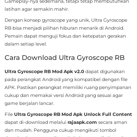
Gameplay-nya sederhana, tetapi tetap membutuhkan
&
latihan agar semakin mahir.
Local
Dengan konsep gyroscope yang unik, Ultra Gyroscope
RB bisa menjadi pilihan hiburan menarik di Android.
Video
Pemain dapat menguji fokus dan ketepatan gerakan
Players
dalam setiap level.
&
Cara Download Ultra Gyroscope RB
Editors
Weather
Ultra Gyroscope RB Mod Apk v2.0
dapat digunakan
pada perangkat Android yang kompatibel dengan file
Rekomendasi
APK. Pastikan perangkat memiliki ruang penyimpanan
cukup dan memakai versi Android yang sesuai agar
game berjalan lancar.
File
Ultra Gyroscope RB Mod Apk Unlock Full Content
dapat di-download melalui
rajaapk.com
secara aman
dan mudah. Pengguna cukup mengikuti tombol