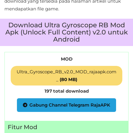
download yang tersedia pada halaman artikel untuk
mendapatkan file game.
Download Ultra Gyroscope RB Mod
Apk (Unlock Full Content) v2.0 untuk
Android
MOD
Ultra_Gyroscope_RB_v2.0_MOD_rajaapk.com
_
(80 MB)
197 total download
Gabung Channel Telegram RajaAPK
Fitur Mod