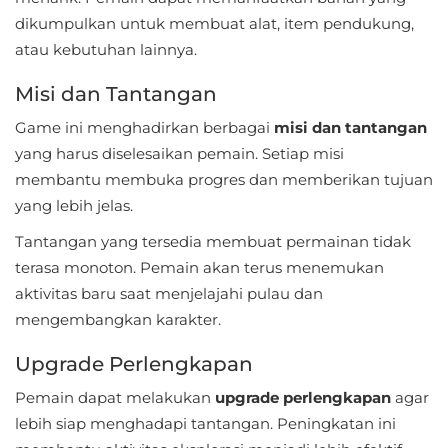
dikumpulkan untuk membuat alat, item pendukung,
Food
atau kebutuhan lainnya.
&
Misi dan Tantangan
Drink
Game ini menghadirkan berbagai
misi dan tantangan
Health
yang harus diselesaikan pemain. Setiap misi
&
membantu membuka progres dan memberikan tujuan
Fitness
yang lebih jelas.
Tantangan yang tersedia membuat permainan tidak
House
terasa monoton. Pemain akan terus menemukan
&
aktivitas baru saat menjelajahi pulau dan
Home
mengembangkan karakter.
Libraries
Upgrade Perlengkapan
&
Pemain dapat melakukan
upgrade perlengkapan
agar
Demo
lebih siap menghadapi tantangan. Peningkatan ini