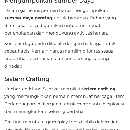
Mengumpulkan Sumber Daya
Referensi
Dalam game ini, pemain harus mengumpulkan
sumber daya penting
untuk bertahan. Bahan yang
Business
ditemukan bisa digunakan untuk membuat
perlengkapan dan mendukung aktivitas harian.
Comics
Sumber daya perlu dikelola dengan baik agar tidak
Communication
cepat habis. Pemain harus memilih prioritas sesuai
kebutuhan permainan dan kondisi yang sedang
Dating
dihadapi.
Education
Sistem Crafting
Emulator
Uncharted Island Survival memiliki
sistem crafting
yang memungkinkan pemain membuat berbagai item.
Entertainment
Perlengkapan ini berguna untuk membantu eksplorasi
dan meningkatkan peluang bertahan.
Events
Crafting membuat gameplay terasa lebih dalam dan
Finance
menarik. Pemain dapat memanfaatkan bahan yang