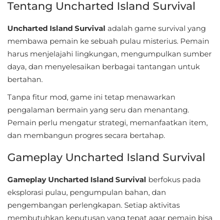
Tentang Uncharted Island Survival
Sandbox
Shooting
Uncharted Island Survival
adalah game survival yang
membawa pemain ke sebuah pulau misterius. Pemain
Simulation
harus menjelajahi lingkungan, mengumpulkan sumber
daya, dan menyelesaikan berbagai tantangan untuk
Sports
bertahan.
Standalone
Tanpa fitur mod, game ini tetap menawarkan
pengalaman bermain yang seru dan menantang.
Story-
Pemain perlu mengatur strategi, memanfaatkan item,
Driven
dan membangun progres secara bertahap.
Gameplay Uncharted Island Survival
Strategi
Trivia
Gameplay Uncharted Island Survival
berfokus pada
eksplorasi pulau, pengumpulan bahan, dan
Word
pengembangan perlengkapan. Setiap aktivitas
membutuhkan keputusan yang tepat agar pemain bisa