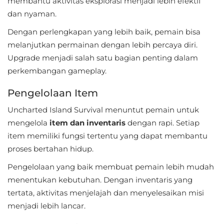
membantu aktivitas eksplorasi menjadi lebih efektif
LifeStyle
dan nyaman.
Maps
Dengan perlengkapan yang lebih baik, pemain bisa
melanjutkan permainan dengan lebih percaya diri.
&
Upgrade menjadi salah satu bagian penting dalam
Navigation
perkembangan gameplay.
Medical
Pengelolaan Item
Music
Uncharted Island Survival menuntut pemain untuk
&
mengelola
item dan inventaris
dengan rapi. Setiap
item memiliki fungsi tertentu yang dapat membantu
Audio
proses bertahan hidup.
News
Pengelolaan yang baik membuat pemain lebih mudah
&
menentukan kebutuhan. Dengan inventaris yang
Magazines
tertata, aktivitas menjelajah dan menyelesaikan misi
menjadi lebih lancar.
Parenting