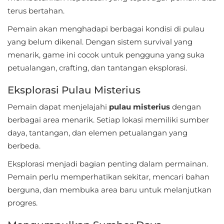
Apps
terus bertahan.
Art
Pemain akan menghadapi berbagai kondisi di pulau
&
yang belum dikenal. Dengan sistem survival yang
menarik, game ini cocok untuk pengguna yang suka
Design
petualangan, crafting, dan tantangan eksplorasi.
Auto
Eksplorasi Pulau Misterius
&
Pemain dapat menjelajahi
pulau misterius
dengan
Vehicles
berbagai area menarik. Setiap lokasi memiliki sumber
Beauty
daya, tantangan, dan elemen petualangan yang
berbeda.
Books
Eksplorasi menjadi bagian penting dalam permainan.
&
Pemain perlu memperhatikan sekitar, mencari bahan
Reference
berguna, dan membuka area baru untuk melanjutkan
progres.
Buku
&