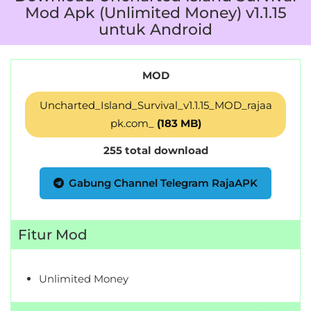
Mod Apk (Unlimited Money) v1.1.15
untuk Android
MOD
Uncharted_Island_Survival_v1.1.15_MOD_rajaa
pk.com_
(183 MB)
255 total download
Gabung Channel Telegram RajaAPK
Fitur Mod
Unlimited Money