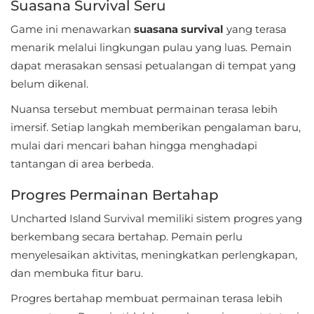
Suasana Survival Seru
Personalisasi
Game ini menawarkan
suasana survival
yang terasa
menarik melalui lingkungan pulau yang luas. Pemain
Personalization
dapat merasakan sensasi petualangan di tempat yang
Photography
belum dikenal.
Nuansa tersebut membuat permainan terasa lebih
Productivity
imersif. Setiap langkah memberikan pengalaman baru,
Shopping
mulai dari mencari bahan hingga menghadapi
tantangan di area berbeda.
Social
Progres Permainan Bertahap
Sport
Uncharted Island Survival memiliki sistem progres yang
berkembang secara bertahap. Pemain perlu
Sports
menyelesaikan aktivitas, meningkatkan perlengkapan,
dan membuka fitur baru.
Tools
Progres bertahap membuat permainan terasa lebih
Travel