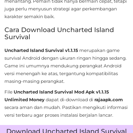
menantang. Pemain tidak hanya bermain cepat, tetapi
&
juga perlu menyusun strategi agar perkembangan
Local
karakter semakin baik.
Video
Cara Download Uncharted Island
Survival
Players
&
Uncharted Island Survival v1.1.15
merupakan game
Editors
survival Android dengan ukuran ringan hingga sedang.
Game ini umumnya mendukung perangkat Android
Weather
versi menengah ke atas, tergantung kompatibilitas
masing-masing perangkat.
Rekomendasi
File
Uncharted Island Survival Mod Apk v1.1.15
Unlimited Money
dapat di-download di
rajaapk.com
secara aman dan mudah. Pastikan mengikuti informasi
versi terbaru agar proses instalasi berjalan lancar.
Download Uncharted Island Survival