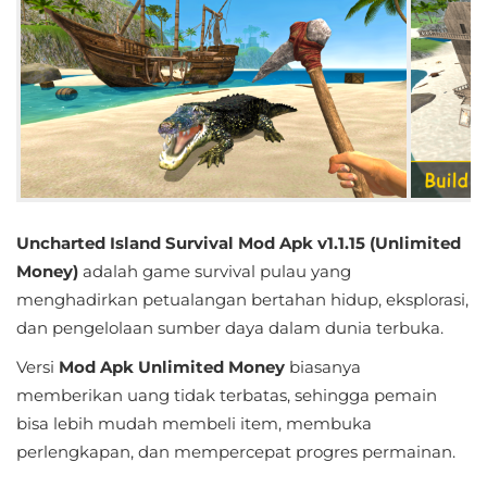
Educational
First
Person
Horror
Hypercasual
Uncharted Island Survival Mod Apk v1.1.15 (Unlimited
Music
Money)
adalah game survival pulau yang
menghadirkan petualangan bertahan hidup, eksplorasi,
Puzzle
dan pengelolaan sumber daya dalam dunia terbuka.
Racing
Versi
Mod Apk Unlimited Money
biasanya
memberikan uang tidak terbatas, sehingga pemain
Role
bisa lebih mudah membeli item, membuka
Playing
perlengkapan, dan mempercepat progres permainan.