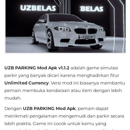
Educational
First
Person
Horror
Hypercasual
UZB PARKING Mod Apk v1.1.2
adalah game simulasi
Music
parkir yang banyak dicari karena menghadirkan fitur
Unlimited Currency
. Versi mod ini biasanya membantu
Puzzle
pemain membuka kendaraan atau item dengan lebih
Racing
mudah.
Dengan
UZB PARKING Mod Apk
, pemain dapat
Role
menikmati pengalaman mengemudi dan parkir secara
Playing
lebih praktis. Game ini cocok untuk kamu yang