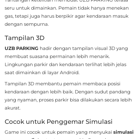
Personalisasi
seru untuk dimainkan. Pemain tidak hanya menekan
gas, tetapi juga harus berpikir agar kendaraan masuk
Personalization
dengan sempurna.
Photography
Tampilan 3D
UZB PARKING
hadir dengan tampilan visual 3D yang
Productivity
membuat suasana permainan lebih menarik.
Shopping
Lingkungan parkir dan kendaraan terlihat lebih jelas
saat dimainkan di layar Android.
Social
Tampilan 3D membantu pemain membaca posisi
kendaraan dengan lebih baik. Dengan sudut pandang
Sport
yang nyaman, proses parkir bisa dilakukan secara lebih
Sports
akurat.
Cocok untuk Penggemar Simulasi
Tools
Game ini cocok untuk pemain yang menyukai
simulasi
Travel