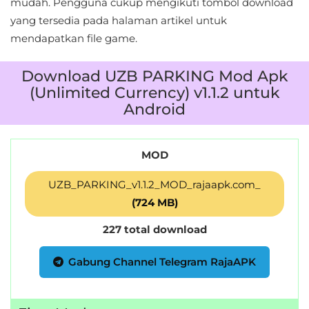
mudah. Pengguna cukup mengikuti tombol download
yang tersedia pada halaman artikel untuk
mendapatkan file game.
Download UZB PARKING Mod Apk
(Unlimited Currency) v1.1.2 untuk
Android
MOD
UZB_PARKING_v1.1.2_MOD_rajaapk.com_
(724 MB)
227 total download
Gabung Channel Telegram RajaAPK