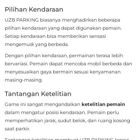
LifeStyle
Pilihan Kendaraan
Maps
UZB PARKING biasanya menghadirkan beberapa
pilihan kendaraan yang dapat digunakan pemain.
&
Setiap kendaraan bisa memberikan sensasi
Navigation
mengemudi yang berbeda.
Medical
Dengan pilihan kendaraan, permainan terasa lebih
bervariasi. Pemain dapat mencoba mobil berbeda dan
Music
menyesuaikan gaya bermain sesuai kenyamanan
&
masing-masing.
Audio
Tantangan Ketelitian
News
Game ini sangat mengandalkan
ketelitian pemain
&
dalam mengatur posisi kendaraan. Pemain perlu
Magazines
memperhatikan jarak, sudut belok, dan ruang kosong
saat parkir.
Parenting
Tantangan ketelitian membuat UZB PARKING terasa