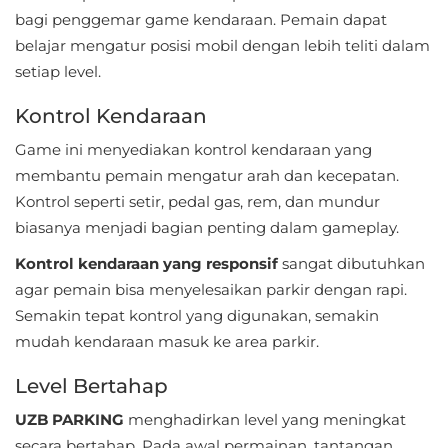
bagi penggemar game kendaraan. Pemain dapat
Referensi
belajar mengatur posisi mobil dengan lebih teliti dalam
setiap level.
Business
Kontrol Kendaraan
Comics
Game ini menyediakan kontrol kendaraan yang
Communication
membantu pemain mengatur arah dan kecepatan.
Kontrol seperti setir, pedal gas, rem, dan mundur
Dating
biasanya menjadi bagian penting dalam gameplay.
Education
Kontrol kendaraan yang responsif
sangat dibutuhkan
agar pemain bisa menyelesaikan parkir dengan rapi.
Emulator
Semakin tepat kontrol yang digunakan, semakin
mudah kendaraan masuk ke area parkir.
Entertainment
Level Bertahap
Events
UZB PARKING
menghadirkan level yang meningkat
Finance
secara bertahap. Pada awal permainan, tantangan