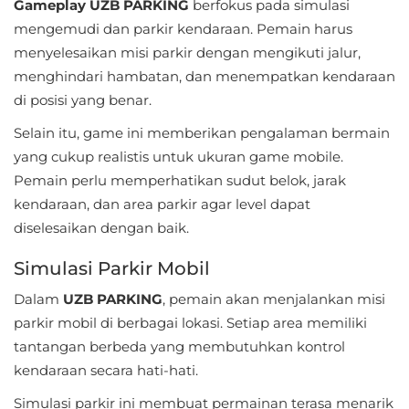
Apps
Gameplay UZB PARKING
berfokus pada simulasi
mengemudi dan parkir kendaraan. Pemain harus
Art
menyelesaikan misi parkir dengan mengikuti jalur,
&
menghindari hambatan, dan menempatkan kendaraan
di posisi yang benar.
Design
Selain itu, game ini memberikan pengalaman bermain
Auto
yang cukup realistis untuk ukuran game mobile.
&
Pemain perlu memperhatikan sudut belok, jarak
Vehicles
kendaraan, dan area parkir agar level dapat
diselesaikan dengan baik.
Beauty
Simulasi Parkir Mobil
Books
Dalam
UZB PARKING
, pemain akan menjalankan misi
&
parkir mobil di berbagai lokasi. Setiap area memiliki
Reference
tantangan berbeda yang membutuhkan kontrol
kendaraan secara hati-hati.
Buku
Simulasi parkir ini membuat permainan terasa menarik
&