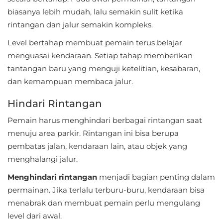
biasanya lebih mudah, lalu semakin sulit ketika
Food
rintangan dan jalur semakin kompleks.
&
Level bertahap membuat pemain terus belajar
Drink
menguasai kendaraan. Setiap tahap memberikan
tantangan baru yang menguji ketelitian, kesabaran,
Health
dan kemampuan membaca jalur.
&
Fitness
Hindari Rintangan
Pemain harus menghindari berbagai rintangan saat
House
menuju area parkir. Rintangan ini bisa berupa
&
pembatas jalan, kendaraan lain, atau objek yang
Home
menghalangi jalur.
Menghindari rintangan
menjadi bagian penting dalam
Libraries
permainan. Jika terlalu terburu-buru, kendaraan bisa
&
menabrak dan membuat pemain perlu mengulang
Demo
level dari awal.