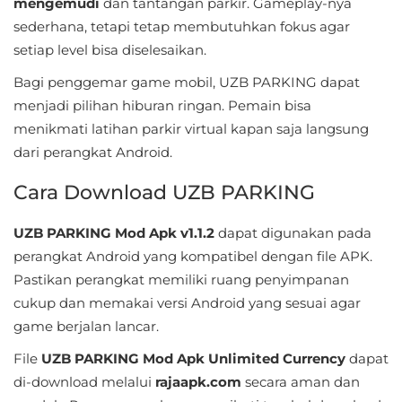
mengemudi
dan tantangan parkir. Gameplay-nya
&
sederhana, tetapi tetap membutuhkan fokus agar
Local
setiap level bisa diselesaikan.
Bagi penggemar game mobil, UZB PARKING dapat
Video
menjadi pilihan hiburan ringan. Pemain bisa
Players
menikmati latihan parkir virtual kapan saja langsung
&
dari perangkat Android.
Editors
Cara Download UZB PARKING
Weather
UZB PARKING Mod Apk v1.1.2
dapat digunakan pada
Rekomendasi
perangkat Android yang kompatibel dengan file APK.
Pastikan perangkat memiliki ruang penyimpanan
cukup dan memakai versi Android yang sesuai agar
game berjalan lancar.
File
UZB PARKING Mod Apk Unlimited Currency
dapat
di-download melalui
rajaapk.com
secara aman dan