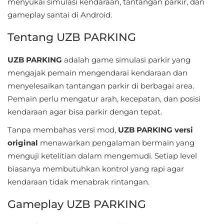
menyukai simulasi kendaraan, tantangan parkir, dan
Sandbox
gameplay santai di Android.
Shooting
Tentang UZB PARKING
Simulation
UZB PARKING
adalah game simulasi parkir yang
mengajak pemain mengendarai kendaraan dan
Sports
menyelesaikan tantangan parkir di berbagai area.
Standalone
Pemain perlu mengatur arah, kecepatan, dan posisi
kendaraan agar bisa parkir dengan tepat.
Story-
Tanpa membahas versi mod,
UZB PARKING versi
Driven
original
menawarkan pengalaman bermain yang
menguji ketelitian dalam mengemudi. Setiap level
Strategi
biasanya membutuhkan kontrol yang rapi agar
Trivia
kendaraan tidak menabrak rintangan.
Gameplay UZB PARKING
Word