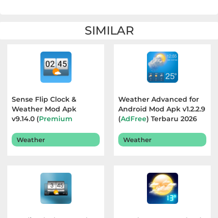
SIMILAR
Sense Flip Clock &
Weather Advanced for
Weather Mod Apk
Android Mod Apk v1.2.2.9
v9.14.0 (
Premium
(
AdFree
) Terbaru 2026
Unlocked
) Terbaru 2026
Weather
Weather