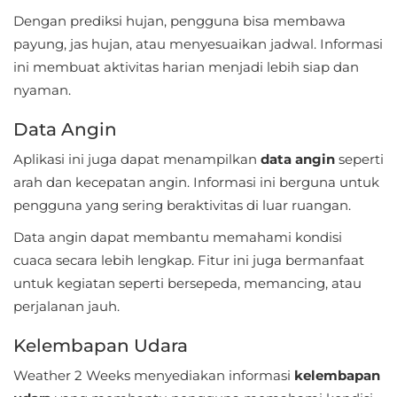
Dengan prediksi hujan, pengguna bisa membawa
Food
payung, jas hujan, atau menyesuaikan jadwal. Informasi
&
ini membuat aktivitas harian menjadi lebih siap dan
Drink
nyaman.
Data Angin
Health
&
Aplikasi ini juga dapat menampilkan
data angin
seperti
Fitness
arah dan kecepatan angin. Informasi ini berguna untuk
pengguna yang sering beraktivitas di luar ruangan.
House
Data angin dapat membantu memahami kondisi
&
cuaca secara lebih lengkap. Fitur ini juga bermanfaat
Home
untuk kegiatan seperti bersepeda, memancing, atau
perjalanan jauh.
Libraries
&
Kelembapan Udara
Demo
Weather 2 Weeks menyediakan informasi
kelembapan