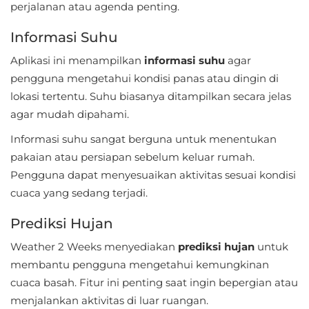
perjalanan atau agenda penting.
Referensi
Informasi Suhu
Business
Aplikasi ini menampilkan
informasi suhu
agar
pengguna mengetahui kondisi panas atau dingin di
Comics
lokasi tertentu. Suhu biasanya ditampilkan secara jelas
Communication
agar mudah dipahami.
Informasi suhu sangat berguna untuk menentukan
Dating
pakaian atau persiapan sebelum keluar rumah.
Pengguna dapat menyesuaikan aktivitas sesuai kondisi
Education
cuaca yang sedang terjadi.
Emulator
Prediksi Hujan
Entertainment
Weather 2 Weeks menyediakan
prediksi hujan
untuk
membantu pengguna mengetahui kemungkinan
Events
cuaca basah. Fitur ini penting saat ingin bepergian atau
menjalankan aktivitas di luar ruangan.
Finance