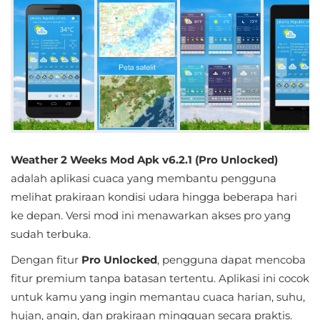
Educational
First
Person
Horror
Hypercasual
Weather 2 Weeks Mod Apk v6.2.1 (Pro Unlocked)
Music
adalah aplikasi cuaca yang membantu pengguna
melihat prakiraan kondisi udara hingga beberapa hari
Puzzle
ke depan. Versi mod ini menawarkan akses pro yang
sudah terbuka.
Racing
Dengan fitur
Pro Unlocked
, pengguna dapat mencoba
Role
fitur premium tanpa batasan tertentu. Aplikasi ini cocok
Playing
untuk kamu yang ingin memantau cuaca harian, suhu,
hujan, angin, dan prakiraan mingguan secara praktis.