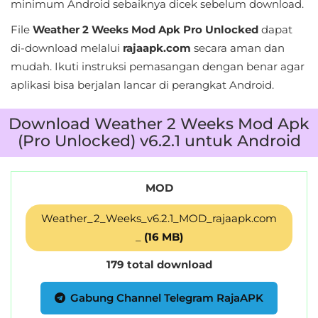
minimum Android sebaiknya dicek sebelum download.
&
File
Weather 2 Weeks Mod Apk Pro Unlocked
dapat
Local
di-download melalui
rajaapk.com
secara aman dan
mudah. Ikuti instruksi pemasangan dengan benar agar
Video
aplikasi bisa berjalan lancar di perangkat Android.
Players
&
Download Weather 2 Weeks Mod Apk
Editors
(Pro Unlocked) v6.2.1 untuk Android
Weather
MOD
Rekomendasi
Weather_2_Weeks_v6.2.1_MOD_rajaapk.com
_
(16 MB)
179 total download
Gabung Channel Telegram RajaAPK