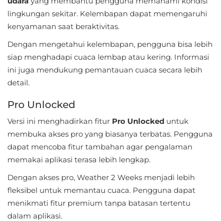
udara
yang membantu pengguna memahami kondisi
LifeStyle
lingkungan sekitar. Kelembapan dapat memengaruhi
kenyamanan saat beraktivitas.
Maps
Dengan mengetahui kelembapan, pengguna bisa lebih
&
siap menghadapi cuaca lembap atau kering. Informasi
Navigation
ini juga mendukung pemantauan cuaca secara lebih
Medical
detail.
Pro Unlocked
Music
&
Versi ini menghadirkan fitur
Pro Unlocked
untuk
membuka akses pro yang biasanya terbatas. Pengguna
Audio
dapat mencoba fitur tambahan agar pengalaman
News
memakai aplikasi terasa lebih lengkap.
&
Dengan akses pro, Weather 2 Weeks menjadi lebih
Magazines
fleksibel untuk memantau cuaca. Pengguna dapat
menikmati fitur premium tanpa batasan tertentu
Parenting
dalam aplikasi.