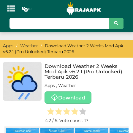

ID
KATEGORI
Games
Apps
/
Weather
/
Download Weather 2 Weeks Mod Apk
Action
v6.2.1 (Pro Unlocked) Terbaru 2026
Adventure
Download Weather 2 Weeks
Mod Apk v6.2.1 (Pro Unlocked)
Arcade
Terbaru 2026
Apps
,
Weather
Board
Download
Card
Casino
4.2
/ 5. Vote count:
17
Casual