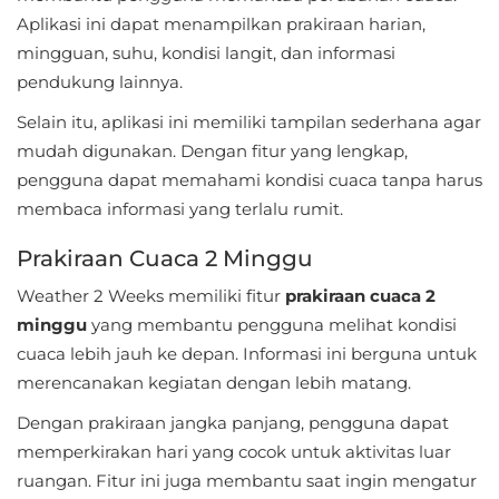
Apps
Aplikasi ini dapat menampilkan prakiraan harian,
mingguan, suhu, kondisi langit, dan informasi
Art
pendukung lainnya.
&
Selain itu, aplikasi ini memiliki tampilan sederhana agar
Design
mudah digunakan. Dengan fitur yang lengkap,
Auto
pengguna dapat memahami kondisi cuaca tanpa harus
&
membaca informasi yang terlalu rumit.
Vehicles
Prakiraan Cuaca 2 Minggu
Beauty
Weather 2 Weeks memiliki fitur
prakiraan cuaca 2
minggu
yang membantu pengguna melihat kondisi
Books
cuaca lebih jauh ke depan. Informasi ini berguna untuk
&
merencanakan kegiatan dengan lebih matang.
Reference
Dengan prakiraan jangka panjang, pengguna dapat
memperkirakan hari yang cocok untuk aktivitas luar
Buku
ruangan. Fitur ini juga membantu saat ingin mengatur
&