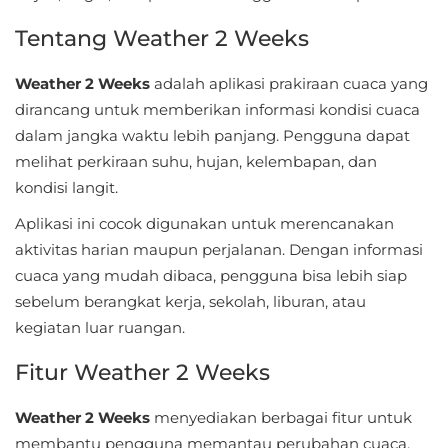
Sandbox
Tentang Weather 2 Weeks
Shooting
Weather 2 Weeks
adalah aplikasi prakiraan cuaca yang
Simulation
dirancang untuk memberikan informasi kondisi cuaca
dalam jangka waktu lebih panjang. Pengguna dapat
Sports
melihat perkiraan suhu, hujan, kelembapan, dan
kondisi langit.
Standalone
Aplikasi ini cocok digunakan untuk merencanakan
Story-
aktivitas harian maupun perjalanan. Dengan informasi
Driven
cuaca yang mudah dibaca, pengguna bisa lebih siap
sebelum berangkat kerja, sekolah, liburan, atau
Strategi
kegiatan luar ruangan.
Trivia
Fitur Weather 2 Weeks
Word
Weather 2 Weeks
menyediakan berbagai fitur untuk
membantu pengguna memantau perubahan cuaca.