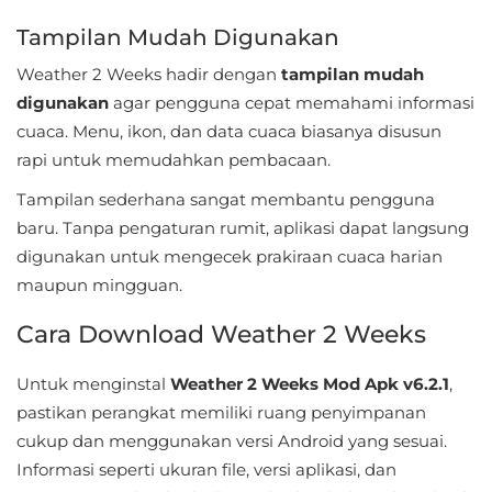
Personalisasi
Tampilan Mudah Digunakan
Weather 2 Weeks hadir dengan
tampilan mudah
Personalization
digunakan
agar pengguna cepat memahami informasi
Photography
cuaca. Menu, ikon, dan data cuaca biasanya disusun
rapi untuk memudahkan pembacaan.
Productivity
Tampilan sederhana sangat membantu pengguna
Shopping
baru. Tanpa pengaturan rumit, aplikasi dapat langsung
digunakan untuk mengecek prakiraan cuaca harian
Social
maupun mingguan.
Sport
Cara Download Weather 2 Weeks
Sports
Untuk menginstal
Weather 2 Weeks Mod Apk v6.2.1
,
pastikan perangkat memiliki ruang penyimpanan
Tools
cukup dan menggunakan versi Android yang sesuai.
Informasi seperti ukuran file, versi aplikasi, dan
Travel