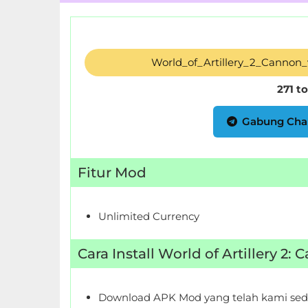
Food
&
World_of_Artillery_2_Cannon
Drink
271 t
Health
&
Gabung Cha
Fitness
Fitur Mod
House
&
Home
Unlimited Currency
Libraries
Cara Install World of Artillery 2
&
Demo
Download APK Mod yang telah kami sed