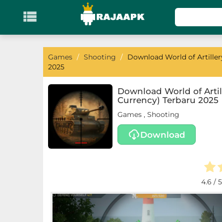

KATEGORI
Games
Games
/
Shooting
/
Download World of Artiller
2025
Action
Download World of Artil
Currency) Terbaru 2025
Adventure
Games
,
Shooting
Arcade
Download
Board
Card
4.6
/ 5
Casino
Casual