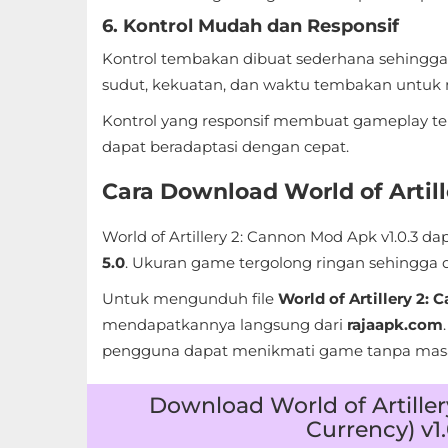
6. Kontrol Mudah dan Responsif
Referensi
Kontrol tembakan dibuat sederhana sehingga
Business
sudut, kekuatan, dan waktu tembakan untuk 
Comics
Kontrol yang responsif membuat gameplay te
dapat beradaptasi dengan cepat.
Communication
Cara Download World of Artill
Dating
World of Artillery 2: Cannon Mod Apk v1.0.3 
Education
5.0
. Ukuran game tergolong ringan sehingga da
Untuk mengunduh file
World of Artillery 2:
Emulator
mendapatkannya langsung dari
rajaapk.com
Entertainment
pengguna dapat menikmati game tanpa masa
Events
Download World of Artille
Currency) v1
Finance