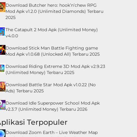
Download Butcher hero: hook’n’chew RPG
Mod Apk v1.2.0 (Unlimited Diamonds) Terbaru
2025
The Catapult 2 Mod Apk (Unlimited Money)
v4.0.0
Download Stick Man Battle Fighting game
Mod Apk v1.0.68 (Unlocked All) Terbaru 2025
Download Riding Extreme 3D Mod Apk v2.9.23
(Unlimited Money) Terbaru 2025
Download Battle Star Mod Apk v1.0.22 (No
Ads) Terbaru 2025
Download Idle Superpower School Mod Apk
v2.3.7 (Unlimited Money) Terbaru 2026
plikasi Terpopuler
Download Zoom Earth – Live Weather Map