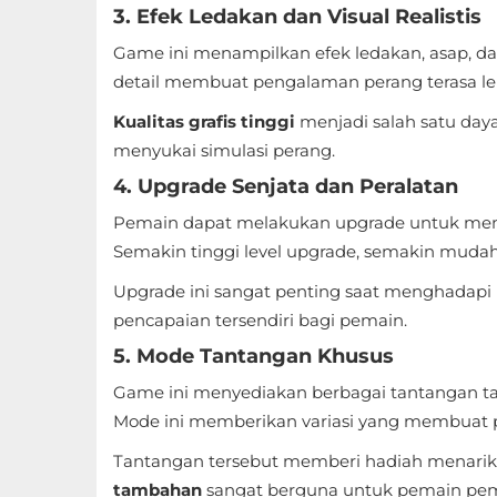
Apps
3. Efek Ledakan dan Visual Realistis
Game ini menampilkan efek ledakan, asap, dan 
Art
detail membuat pengalaman perang terasa le
&
Kualitas grafis tinggi
menjadi salah satu day
Design
menyukai simulasi perang.
Auto
4. Upgrade Senjata dan Peralatan
&
Pemain dapat melakukan upgrade untuk meni
Vehicles
Semakin tinggi level upgrade, semakin mu
Beauty
Upgrade ini sangat penting saat menghadapi
pencapaian tersendiri bagi pemain.
Books
5. Mode Tantangan Khusus
&
Game ini menyediakan berbagai tantangan tam
Reference
Mode ini memberikan variasi yang membuat 
Buku
Tantangan tersebut memberi hadiah menarik
tambahan
sangat berguna untuk pemain pe
&