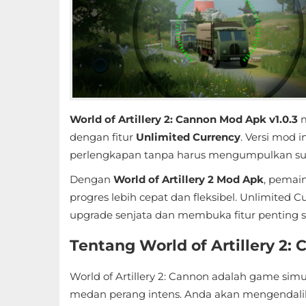
Educational
First
Person
Horror
World of Artillery 2: Cannon Mod Apk v1.0.3
m
Hypercasual
dengan fitur
Unlimited Currency
. Versi mod
perlengkapan tanpa harus mengumpulkan sum
Music
Dengan
World of Artillery 2 Mod Apk
, pemai
progres lebih cepat dan fleksibel. Unlimite
Puzzle
upgrade senjata dan membuka fitur penting s
Racing
Tentang World of Artillery 2:
Role
World of Artillery 2: Cannon adalah game si
Playing
medan perang intens. Anda akan mengendali