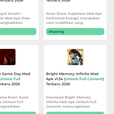
 Terbaru 2026
Terbaru 2026
yal Smash! –
Snow Storm Superhero Mod Apk
zle Mod Apk (Free
(Unlimited Energy) merupakan
menghadirkan
versi modifikasi yang
 bermain
menghadirkan energi
Shooting
 Same Day Mod
Bright Memory: Infinite Mod
Unlock Full
Apk v1.34 (
Unlock Full Content
)
erbaru 2026
Terbaru 2026
Same Room Same
Download Bright Memory:
 (Unlock Full
Infinite Mod Apk (Unlock Full
enghadirkan
Content) memungkinkan
bermain yang lebih
pemain menikmati seluruh