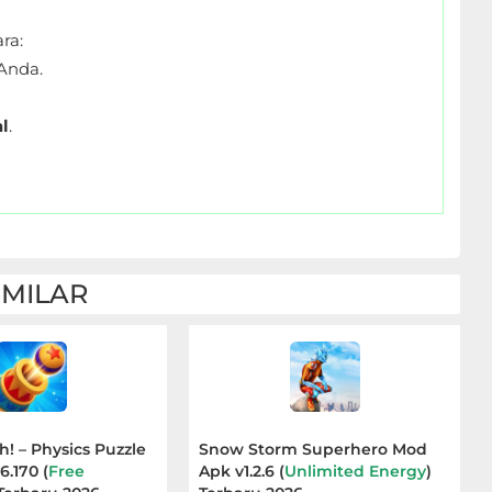
ra:
Anda.
l
.
IMILAR
! – Physics Puzzle
Snow Storm Superhero Mod
6.170 (
Free
Apk v1.2.6 (
Unlimited Energy
)