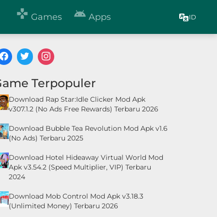


Games
Apps
ID
Game Terpopuler
Download Rap Star:Idle Clicker Mod Apk
v307.1.2 (No Ads Free Rewards) Terbaru 2026
Download Bubble Tea Revolution Mod Apk v1.6
(No Ads) Terbaru 2025
Download Hotel Hideaway Virtual World Mod
Apk v3.54.2 (Speed Multiplier, VIP) Terbaru
2024
Download Mob Control Mod Apk v3.18.3
(Unlimited Money) Terbaru 2026