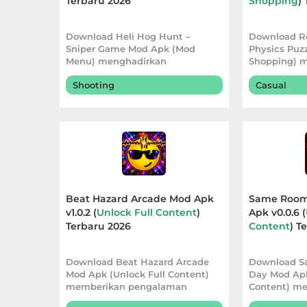
Terbaru 2026
Shopping
)
Personalisasi
Download Heli Hog Hunt –
Download Ro
Personalization
Sniper Game Mod Apk (Mod
Physics Puz
Menu) menghadirkan
Shopping) 
pengalaman berburu yang
pengalaman
Photography
Shooting
Casual
Productivity
Shopping
Social
Beat Hazard Arcade Mod Apk
Same Room
Sport
v1.0.2 (
Unlock Full Content
)
Apk v0.0.6 (
Terbaru 2026
Content
) T
Sports
Download Beat Hazard Arcade
Download 
Tools
Mod Apk (Unlock Full Content)
Day Mod Apk
memberikan pengalaman
Content) m
Travel
bermain yang lebih l
pengalaman 