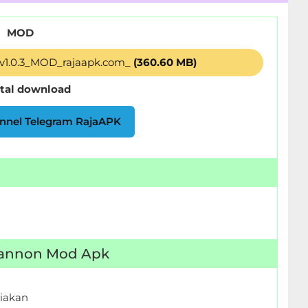
MOD
_v1.0.3_MOD_rajaapk.com_
(360.60 MB)
otal download
nnel Telegram RajaAPK
: Cannon Mod Apk
iakan