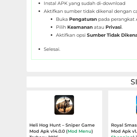
Instal APK yang sudah di-download
LifeStyle
Aktifkan sumber tidak dikenal dengan ca
Maps
Buka
Pengaturan
pada perangkat 
Pilih
Keamanan
atau
Privasi
.
&
Aktifkan opsi
Sumber Tidak Dikena
Navigation
Selesai.
Medical
Music
&
S
Audio
News
&
Magazines
Heli Hog Hunt – Sniper Game
Royal Smash
Parenting
Mod Apk v14.0.0 (
Mod Menu
)
Mod Apk v1.