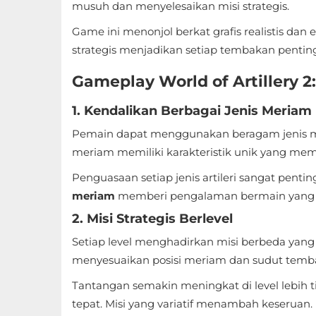
musuh dan menyelesaikan misi strategis.
Sandbox
Game ini menonjol berkat grafis realistis da
Shooting
strategis menjadikan setiap tembakan pentin
Simulation
Gameplay World of Artillery 2
Sports
1. Kendalikan Berbagai Jenis Meriam
Pemain dapat menggunakan beragam jenis me
Standalone
meriam memiliki karakteristik unik yang me
Story-
Penguasaan setiap jenis artileri sangat pentin
Driven
meriam
memberi pengalaman bermain yang l
2. Misi Strategis Berlevel
Strategi
Setiap level menghadirkan misi berbeda yan
Trivia
menyesuaikan posisi meriam dan sudut temba
Tantangan semakin meningkat di level lebih 
Word
tepat. Misi yang variatif menambah keseruan.