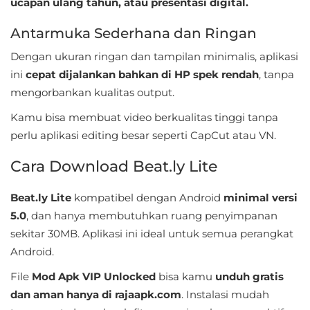
ucapan ulang tahun, atau presentasi digital.
Food
Antarmuka Sederhana dan Ringan
&
Dengan ukuran ringan dan tampilan minimalis, aplikasi
Drink
ini
cepat dijalankan bahkan di HP spek rendah
, tanpa
mengorbankan kualitas output.
Health
Kamu bisa membuat video berkualitas tinggi tanpa
&
perlu aplikasi editing besar seperti CapCut atau VN.
Fitness
Cara Download Beat.ly Lite
House
&
Beat.ly Lite
kompatibel dengan Android
minimal versi
Home
5.0
, dan hanya membutuhkan ruang penyimpanan
sekitar 30MB. Aplikasi ini ideal untuk semua perangkat
Libraries
Android.
&
File
Mod Apk VIP Unlocked
bisa kamu
unduh gratis
Demo
dan aman hanya di rajaapk.com
. Instalasi mudah