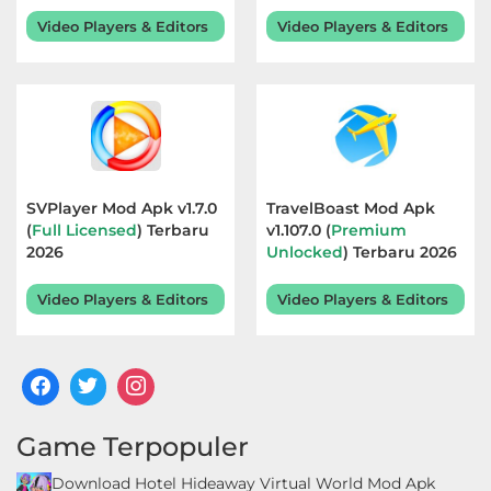
Video Players & Editors
Video Players & Editors
SVPlayer Mod Apk v1.7.0
TravelBoast Mod Apk
(
Full Licensed
) Terbaru
v1.107.0 (
Premium
2026
Unlocked
) Terbaru 2026
Video Players & Editors
Video Players & Editors
Game Terpopuler
Download Hotel Hideaway Virtual World Mod Apk