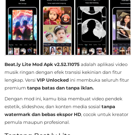
Educational
First
Person
Horror
Hypercasual
Beat.ly Lite Mod Apk v2.52.11075
adalah aplikasi video
musik ringan dengan efek transisi kekinian dan fitur
Music
lengkap. Versi
VIP Unlocked
ini membuka seluruh fitur
Puzzle
premium
tanpa batas dan tanpa iklan.
Dengan mod ini, kamu bisa membuat video pendek
Racing
estetik, slideshow, dan konten media sosial
tanpa
watermark dan bebas ekspor HD
, cocok untuk kreator
Role
pemula maupun profesional.
Playing