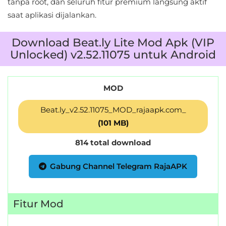
tanpa root, dan seluruh fitur premium langsung aktif
LifeStyle
saat aplikasi dijalankan.
Maps
Download Beat.ly Lite Mod Apk (VIP
&
Unlocked) v2.52.11075 untuk Android
Navigation
Medical
MOD
Music
Beat.ly_v2.52.11075_MOD_rajaapk.com_
&
(101 MB)
Audio
814 total download
News
Gabung Channel Telegram RajaAPK
&
Magazines
Fitur Mod
Parenting