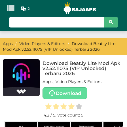

ID
KATEGORI
Games
Apps
/
Video Players & Editors
/
Download Beat.ly Lite
Action
Mod Apk v2.52.11075 (VIP Unlocked) Terbaru 2026
Adventure
Download Beat.ly Lite Mod Apk
v2.52.11075 (VIP Unlocked)
Arcade
Terbaru 2026
Apps
,
Video Players & Editors
Board
Download
Card
Casino
4.2
/ 5. Vote count:
9
Casual