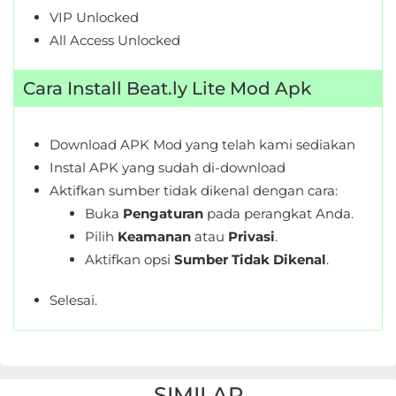
VIP Unlocked
Personalisasi
All Access Unlocked
Personalization
Cara Install Beat.ly Lite Mod Apk
Photography
Productivity
Download APK Mod yang telah kami sediakan
Instal APK yang sudah di-download
Shopping
Aktifkan sumber tidak dikenal dengan cara:
Buka
Pengaturan
pada perangkat Anda.
Social
Pilih
Keamanan
atau
Privasi
.
Aktifkan opsi
Sumber Tidak Dikenal
.
Sport
Selesai.
Sports
Tools
Travel
SIMILAR