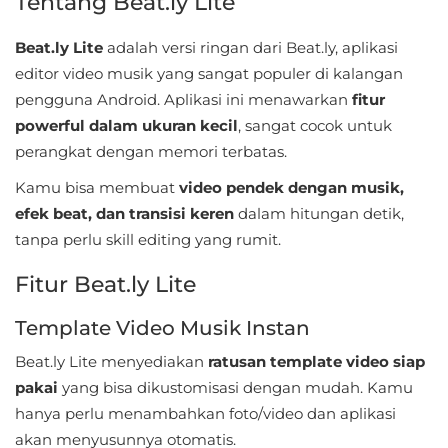
Tentang Beat.ly Lite
Sandbox
Beat.ly Lite
adalah versi ringan dari Beat.ly, aplikasi
Shooting
editor video musik yang sangat populer di kalangan
pengguna Android. Aplikasi ini menawarkan
fitur
Simulation
powerful dalam ukuran kecil
, sangat cocok untuk
Sports
perangkat dengan memori terbatas.
Kamu bisa membuat
video pendek dengan musik,
Standalone
efek beat, dan transisi keren
dalam hitungan detik,
tanpa perlu skill editing yang rumit.
Story-
Driven
Fitur Beat.ly Lite
Strategi
Template Video Musik Instan
Beat.ly Lite menyediakan
ratusan template video siap
Trivia
pakai
yang bisa dikustomisasi dengan mudah. Kamu
Word
hanya perlu menambahkan foto/video dan aplikasi
akan menyusunnya otomatis.