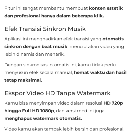
Apps
Fitur ini sangat membantu membuat
konten estetik
Art
dan profesional hanya dalam beberapa klik.
&
Efek Transisi Sinkron Musik
Design
Aplikasi ini menghadirkan efek transisi yang
otomatis
Auto
sinkron dengan beat musik
, menciptakan video yang
lebih dinamis dan menarik.
&
Vehicles
Dengan sinkronisasi otomatis ini, kamu tidak perlu
menyusun efek secara manual,
hemat waktu dan hasil
Beauty
tetap maksimal.
Books
Ekspor Video HD Tanpa Watermark
&
Kamu bisa menyimpan video dalam resolusi
HD 720p
Reference
hingga Full HD 1080p
, dan versi mod ini juga
menghapus watermark otomatis.
Buku
Video kamu akan tampak lebih bersih dan profesional,
&