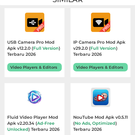
&
Local
Video
Players
USB Camera Pro Mod
IP Camera Pro Mod Apk
&
Apk v12.2.0 (
Full Version
)
v29.2.0 (
Full Version
)
Terbaru 2026
Terbaru 2026
Editors
Video Players & Editors
Video Players & Editors
Weather
Rekomendasi
Fluid Video Player Mod
NouTube Mod Apk v0.5.11
Apk v2.20.34 (
Ad-Free
(
No Ads, Optimized
)
Unlocked
) Terbaru 2026
Terbaru 2026