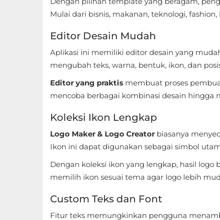
Dengan pilihan template yang beragam, peng
Apps
Mulai dari bisnis, makanan, teknologi, fashion,
Art
Editor Desain Mudah
&
Aplikasi ini memiliki editor desain yang mu
Design
mengubah teks, warna, bentuk, ikon, dan pos
Auto
Editor yang praktis
membuat proses pembuata
&
mencoba berbagai kombinasi desain hingga 
Vehicles
Koleksi Ikon Lengkap
Beauty
Logo Maker & Logo Creator
biasanya menyedi
Ikon ini dapat digunakan sebagai simbol utam
Books
Dengan koleksi ikon yang lengkap, hasil logo b
&
memilih ikon sesuai tema agar logo lebih mud
Reference
Custom Teks dan Font
Buku
Fitur teks memungkinkan pengguna menambah
&