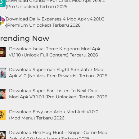
Download Gronda – For Chefs Mod Apk v6.9.2
(Pro Unlocked) Terbaru 2025
Download Daily Expenses 4 Mod Apk v4.201.G
(Premium Unlocked) Terbaru 2026
Trending Now
Download Isekai Three Kingdom Mod Apk
v1.1.10 (Unlock Full Content) Terbaru 2026
Download Superman Flight Simulator Mod
Apk v1.0 (No Ads, Free Rewards) Terbaru 2026
Download Super Ear- Listen To Next Door
Mod Apk V9.1.0.1 (Pro Unlocked) Terbaru 2026
Download Envy and Adou Mod Apk v1.0.0
(Mod Menu) Terbaru 2026
Download Heli Hog Hunt – Sniper Game Mod
Apk v14.0.0 (Mod Menu) Terbaru 2026