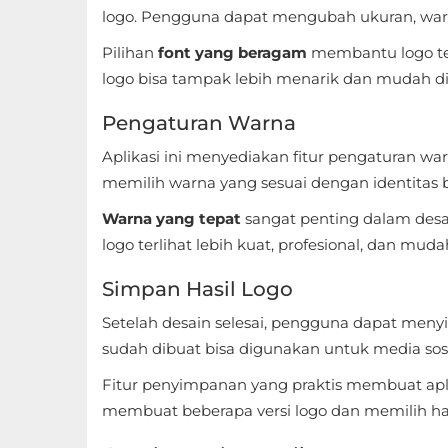
logo. Pengguna dapat mengubah ukuran, warna,
Referensi
Pilihan
font yang beragam
membantu logo ter
Business
logo bisa tampak lebih menarik dan mudah di
Comics
Pengaturan Warna
Aplikasi ini menyediakan fitur pengaturan w
Communication
memilih warna yang sesuai dengan identitas b
Dating
Warna yang tepat
sangat penting dalam desa
logo terlihat lebih kuat, profesional, dan muda
Education
Simpan Hasil Logo
Emulator
Setelah desain selesai, pengguna dapat meny
Entertainment
sudah dibuat bisa digunakan untuk media sosi
Fitur penyimpanan yang praktis membuat apl
Events
membuat beberapa versi logo dan memilih has
Finance