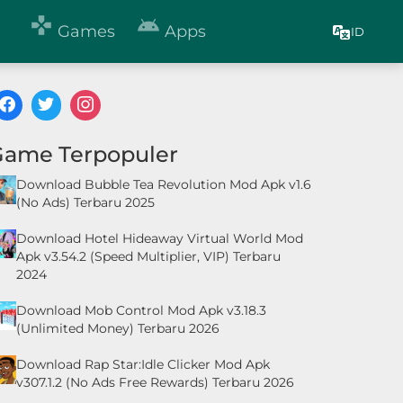


Games
Apps
ID
Game Terpopuler
Download Bubble Tea Revolution Mod Apk v1.6
(No Ads) Terbaru 2025
Download Hotel Hideaway Virtual World Mod
Apk v3.54.2 (Speed Multiplier, VIP) Terbaru
2024
Download Mob Control Mod Apk v3.18.3
(Unlimited Money) Terbaru 2026
Download Rap Star:Idle Clicker Mod Apk
v307.1.2 (No Ads Free Rewards) Terbaru 2026