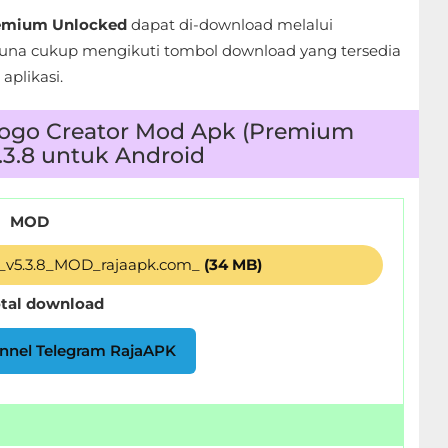
remium Unlocked
dapat di-download melalui
na cukup mengikuti tombol download yang tersedia
aplikasi.
ogo Creator Mod Apk (Premium
.3.8 untuk Android
MOD
_v5.3.8_MOD_rajaapk.com_
(34 MB)
otal download
nnel Telegram RajaAPK