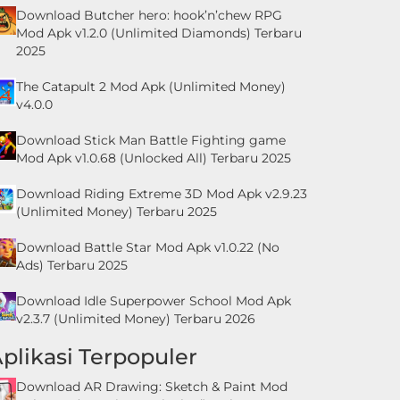
Download Butcher hero: hook’n’chew RPG
Mod Apk v1.2.0 (Unlimited Diamonds) Terbaru
2025
The Catapult 2 Mod Apk (Unlimited Money)
v4.0.0
Download Stick Man Battle Fighting game
Mod Apk v1.0.68 (Unlocked All) Terbaru 2025
Download Riding Extreme 3D Mod Apk v2.9.23
(Unlimited Money) Terbaru 2025
Download Battle Star Mod Apk v1.0.22 (No
Ads) Terbaru 2025
Download Idle Superpower School Mod Apk
v2.3.7 (Unlimited Money) Terbaru 2026
plikasi Terpopuler
Download AR Drawing: Sketch & Paint Mod