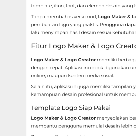
Sandbox
template, ikon, font, dan elemen desain yang b
Tanpa membahas versi mod,
Logo Maker & Lo
Shooting
pembuatan logo yang praktis. Pengguna dapa
Simulation
lalu menyimpan hasil desain sesuai kebutuha
Fitur Logo Maker & Logo Creat
Sports
Standalone
Logo Maker & Logo Creator
memiliki berbag
dengan cepat. Aplikasi ini cocok digunakan un
Story-
online, maupun konten media sosial.
Driven
Selain itu, aplikasi ini juga memiliki tampil
kemampuan desain profesional untuk membuat
Strategi
Template Logo Siap Pakai
Trivia
Logo Maker & Logo Creator
menyediakan berb
Word
membantu pengguna memulai desain lebih ce