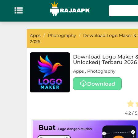

KATEGORI
Games
Apps
/
Photography
/
Download Logo Maker & L
2026
Action
Download Logo Maker &
Unlocked) Terbaru 2026
Adventure
Apps
,
Photography
Arcade
Download
Board
Card
4.2
/ 5
Casino
Casual