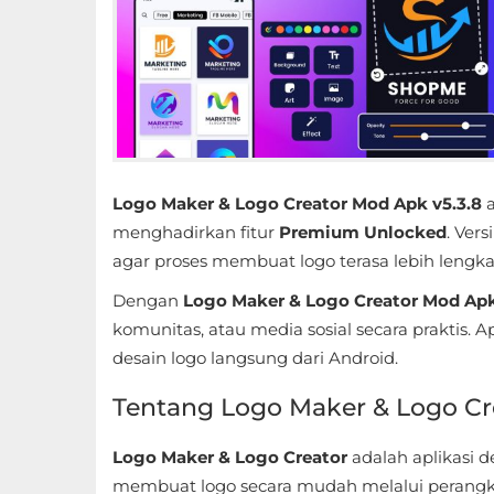
Educational
First
Person
Horror
Logo Maker & Logo Creator Mod Apk v5.3.8
a
Hypercasual
menghadirkan fitur
Premium Unlocked
. Ver
agar proses membuat logo terasa lebih lengka
Music
Dengan
Logo Maker & Logo Creator Mod Ap
Puzzle
komunitas, atau media sosial secara praktis. 
desain logo langsung dari Android.
Racing
Tentang Logo Maker & Logo Cr
Role
Playing
Logo Maker & Logo Creator
adalah aplikasi
membuat logo secara mudah melalui perangkat