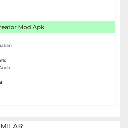
Creator Mod Apk
iakan
ra:
Anda.
l
.
IMILAR