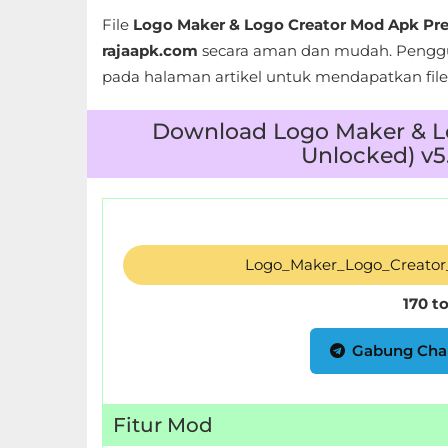
LifeStyle
File
Logo Maker & Logo Creator Mod Apk P
rajaapk.com
secara aman dan mudah. Penggu
Maps
pada halaman artikel untuk mendapatkan file 
&
Navigation
Download Logo Maker & L
Unlocked) v5
Medical
Music
&
Logo_Maker_Logo_Creator
Audio
170 t
News
&
Gabung Cha
Magazines
Fitur Mod
Parenting