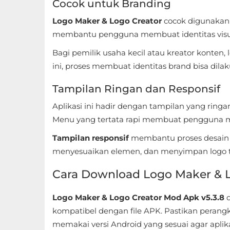
Cocok untuk Branding
Food
Logo Maker & Logo Creator
cocok digunakan 
membantu pengguna membuat identitas visua
&
Drink
Bagi pemilik usaha kecil atau kreator konten,
ini, proses membuat identitas brand bisa dilak
Health
Tampilan Ringan dan Responsif
&
Fitness
Aplikasi ini hadir dengan tampilan yang rin
Menu yang tertata rapi membuat pengguna 
House
Tampilan responsif
membantu proses desain b
&
menyesuaikan elemen, dan menyimpan logo t
Home
Cara Download Logo Maker & L
Libraries
Logo Maker & Logo Creator Mod Apk v5.3.8
d
&
kompatibel dengan file APK. Pastikan peran
Demo
memakai versi Android yang sesuai agar aplikas