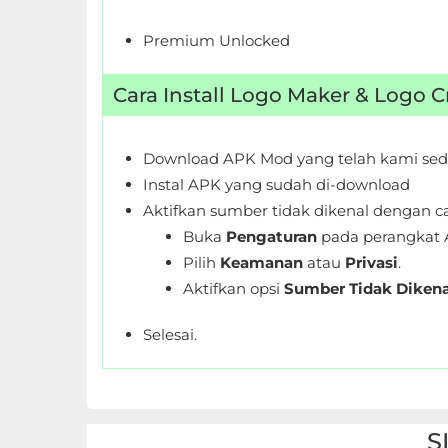
Personalisasi
Premium Unlocked
Personalization
Cara Install Logo Maker & Logo 
Photography
Download APK Mod yang telah kami sed
Productivity
Instal APK yang sudah di-download
Shopping
Aktifkan sumber tidak dikenal dengan ca
Buka
Pengaturan
pada perangkat 
Social
Pilih
Keamanan
atau
Privasi
.
Aktifkan opsi
Sumber Tidak Dikena
Sport
Selesai.
Sports
Tools
Travel
S