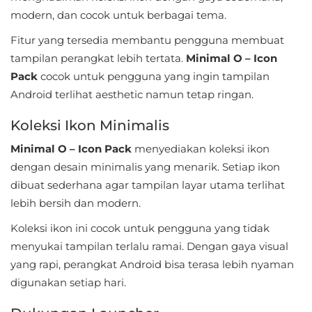
Apps
modern, dan cocok untuk berbagai tema.
Art
Fitur yang tersedia membantu pengguna membuat
&
tampilan perangkat lebih tertata.
Minimal O – Icon
Pack
cocok untuk pengguna yang ingin tampilan
Design
Android terlihat aesthetic namun tetap ringan.
Auto
Koleksi Ikon Minimalis
&
Minimal O – Icon Pack
menyediakan koleksi ikon
Vehicles
dengan desain minimalis yang menarik. Setiap ikon
Beauty
dibuat sederhana agar tampilan layar utama terlihat
lebih bersih dan modern.
Books
Koleksi ikon ini cocok untuk pengguna yang tidak
&
menyukai tampilan terlalu ramai. Dengan gaya visual
Reference
yang rapi, perangkat Android bisa terasa lebih nyaman
digunakan setiap hari.
Buku
&