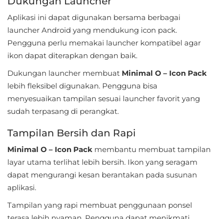
Dukungan Launcher
Referensi
Aplikasi ini dapat digunakan bersama berbagai
launcher Android yang mendukung icon pack.
Business
Pengguna perlu memakai launcher kompatibel agar
ikon dapat diterapkan dengan baik.
Comics
Dukungan launcher membuat
Minimal O – Icon Pack
Communication
lebih fleksibel digunakan. Pengguna bisa
menyesuaikan tampilan sesuai launcher favorit yang
Dating
sudah terpasang di perangkat.
Education
Tampilan Bersih dan Rapi
Emulator
Minimal O – Icon Pack
membantu membuat tampilan
layar utama terlihat lebih bersih. Ikon yang seragam
Entertainment
dapat mengurangi kesan berantakan pada susunan
aplikasi.
Events
Tampilan yang rapi membuat penggunaan ponsel
Finance
terasa lebih nyaman. Pengguna dapat menikmati