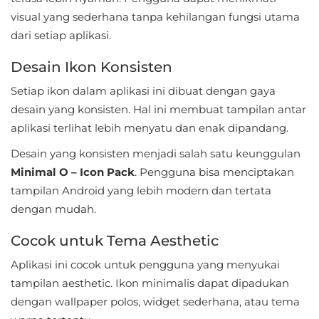
visual yang sederhana tanpa kehilangan fungsi utama
Food
dari setiap aplikasi.
&
Desain Ikon Konsisten
Drink
Setiap ikon dalam aplikasi ini dibuat dengan gaya
Health
desain yang konsisten. Hal ini membuat tampilan antar
&
aplikasi terlihat lebih menyatu dan enak dipandang.
Fitness
Desain yang konsisten menjadi salah satu keunggulan
Minimal O – Icon Pack
. Pengguna bisa menciptakan
House
tampilan Android yang lebih modern dan tertata
&
dengan mudah.
Home
Cocok untuk Tema Aesthetic
Libraries
Aplikasi ini cocok untuk pengguna yang menyukai
&
tampilan aesthetic. Ikon minimalis dapat dipadukan
Demo
dengan wallpaper polos, widget sederhana, atau tema