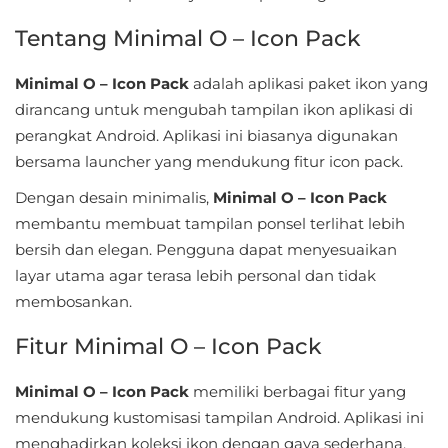
Sandbox
Tentang Minimal O – Icon Pack
Shooting
Minimal O – Icon Pack
adalah aplikasi paket ikon yang
Simulation
dirancang untuk mengubah tampilan ikon aplikasi di
perangkat Android. Aplikasi ini biasanya digunakan
Sports
bersama launcher yang mendukung fitur icon pack.
Standalone
Dengan desain minimalis,
Minimal O – Icon Pack
membantu membuat tampilan ponsel terlihat lebih
Story-
bersih dan elegan. Pengguna dapat menyesuaikan
Driven
layar utama agar terasa lebih personal dan tidak
membosankan.
Strategi
Fitur Minimal O – Icon Pack
Trivia
Minimal O – Icon Pack
memiliki berbagai fitur yang
Word
mendukung kustomisasi tampilan Android. Aplikasi ini
menghadirkan koleksi ikon dengan gaya sederhana,