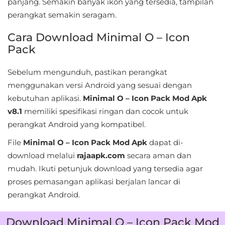
panjang. Semakin banyak ikon yang tersedia, tampilan
&
perangkat semakin seragam.
Local
Cara Download Minimal O – Icon
Pack
Video
Players
Sebelum mengunduh, pastikan perangkat
&
menggunakan versi Android yang sesuai dengan
Editors
kebutuhan aplikasi.
Minimal O – Icon Pack Mod Apk
v8.1
memiliki spesifikasi ringan dan cocok untuk
Weather
perangkat Android yang kompatibel.
Rekomendasi
File
Minimal O – Icon Pack Mod Apk
dapat di-
download melalui
rajaapk.com
secara aman dan
mudah. Ikuti petunjuk download yang tersedia agar
proses pemasangan aplikasi berjalan lancar di
perangkat Android.
Download Minimal O – Icon Pack Mod