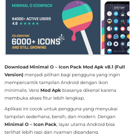
Educational
First
Person
Horror
Hypercasual
Download Minimal O – Icon Pack Mod Apk v8.1 (Full
Music
Version)
menjadi pilihan bagi pengguna yang ingin
mempercantik tampilan Android dengan ikon
Puzzle
minimalis. Versi
Mod Apk
biasanya dikenal karena
membuka akses fitur lebih lengkap.
Racing
Aplikasi ini cocok untuk pengguna yang menyukai
Role
tampilan sederhana, bersih, dan modern. Dengan
Playing
Minimal O – Icon Pack
, layar utama Android bisa
terlihat lebih rapi dan nyaman dipandang.