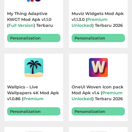
My Thing Adaptive
Muviz Widgets Mod Apk
KWGT Mod Apk v1.1.0
v1.1.3.0 (
Premium
(
Full Version
) Terbaru
Unlocked
) Terbaru 2026
2026
Personalization
Personalization
Wallpics – Live
OneUI Woven Icon pack
Wallpapers 4K Mod Apk
Mod Apk v1.4 (
Premium
v1.0.86 (
Premium
Unlocked
) Terbaru 2026
Unlocked
) Terbaru 2026
Personalization
Personalization