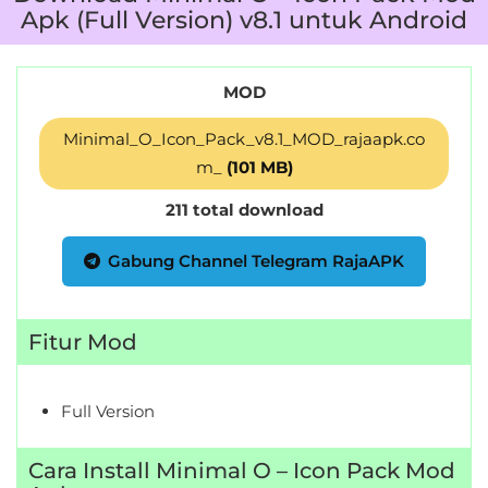
Apk (Full Version) v8.1 untuk Android
MOD
Minimal_O_Icon_Pack_v8.1_MOD_rajaapk.co
m_
(101 MB)
211 total download
Gabung Channel Telegram RajaAPK
Fitur Mod
Full Version
Cara Install Minimal O – Icon Pack Mod