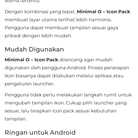
warna tertentu.
LifeStyle
Dengan kombinasi yang tepat,
Minimal O – Icon Pack
Maps
membuat layar utama terlihat lebih harmonis.
Pengguna dapat membuat tampilan sesuai gaya
&
pribadi dengan lebih mudah.
Navigation
Mudah Digunakan
Medical
Minimal O – Icon Pack
dirancang agar mudah
Music
digunakan oleh pengguna Android. Proses penerapan
&
ikon biasanya dapat dilakukan melalui aplikasi atau
pengaturan launcher.
Audio
Pengguna tidak perlu melakukan langkah rumit untuk
News
mengubah tampilan ikon. Cukup pilih launcher yang
&
sesuai, lalu terapkan icon pack sesuai kebutuhan
Magazines
tampilan.
Parenting
Ringan untuk Android