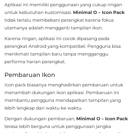
Aplikasi ini memiliki penggunaan yang cukup ringan
Personalisasi
untuk kebutuhan kustomisasi.
Minimal O – Icon Pack
tidak terlalu membebani perangkat karena fokus
Personalization
utamanya adalah mengganti tampilan ikon.
Photography
Karena ringan, aplikasi ini cocok dipasang pada
perangkat Android yang kompatibel. Pengguna bisa
Productivity
menikmati tampilan baru tanpa mengganggu
Shopping
performa harian perangkat.
Pembaruan Ikon
Social
Icon pack biasanya menghadirkan pembaruan untuk
Sport
menambah dukungan ikon aplikasi. Pembaruan ini
membantu pengguna mendapatkan tampilan yang
Sports
lebih lengkap dari waktu ke waktu.
Tools
Dengan dukungan pembaruan,
Minimal O – Icon Pack
terasa lebih berguna untuk penggunaan jangka
Travel