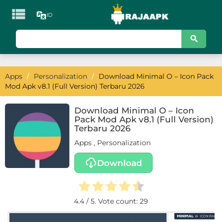

ID
KATEGORI
Games
Apps
/
Personalization
/
Download Minimal O – Icon Pack
Action
Mod Apk v8.1 (Full Version) Terbaru 2026
Adventure
Download Minimal O – Icon
Pack Mod Apk v8.1 (Full Version)
Arcade
Terbaru 2026
Apps
,
Personalization
Board
Download
Card
Casino
4.4
/ 5. Vote count:
29
Casual