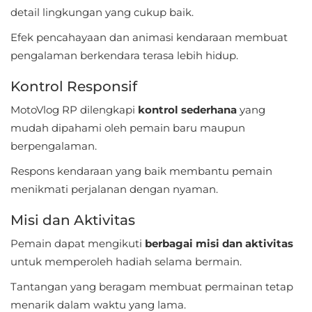
detail lingkungan yang cukup baik.
Food
Efek pencahayaan dan animasi kendaraan membuat
&
pengalaman berkendara terasa lebih hidup.
Drink
Kontrol Responsif
Health
MotoVlog RP dilengkapi
kontrol sederhana
yang
&
mudah dipahami oleh pemain baru maupun
Fitness
berpengalaman.
Respons kendaraan yang baik membantu pemain
House
menikmati perjalanan dengan nyaman.
&
Home
Misi dan Aktivitas
Pemain dapat mengikuti
berbagai misi dan aktivitas
Libraries
untuk memperoleh hadiah selama bermain.
&
Tantangan yang beragam membuat permainan tetap
Demo
menarik dalam waktu yang lama.