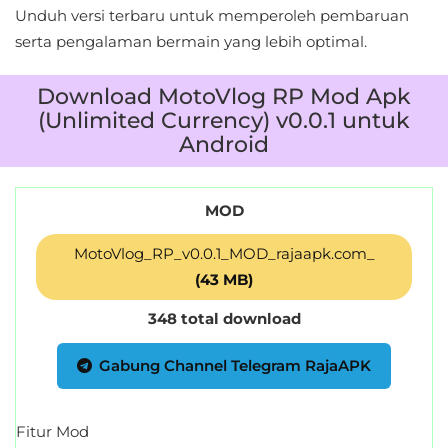
Unduh versi terbaru untuk memperoleh pembaruan
Personalisasi
serta pengalaman bermain yang lebih optimal.
Personalization
Download MotoVlog RP Mod Apk
Photography
(Unlimited Currency) v0.0.1 untuk
Android
Productivity
Shopping
MOD
Social
MotoVlog_RP_v0.0.1_MOD_rajaapk.com_
(43 MB)
Sport
348 total download
Sports
Gabung Channel Telegram RajaAPK
Tools
Fitur Mod
Travel