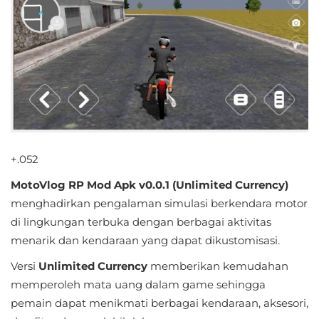
Educational
First
Person
Horror
Hypercasual
+.052
Music
MotoVlog RP Mod Apk v0.0.1 (Unlimited Currency)
menghadirkan pengalaman simulasi berkendara motor
Puzzle
di lingkungan terbuka dengan berbagai aktivitas
Racing
menarik dan kendaraan yang dapat dikustomisasi.
Versi
Unlimited Currency
memberikan kemudahan
Role
memperoleh mata uang dalam game sehingga
Playing
pemain dapat menikmati berbagai kendaraan, aksesori,