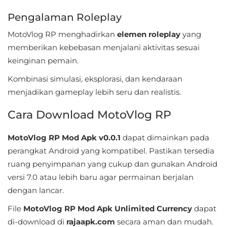
LifeStyle
Pengalaman Roleplay
Maps
MotoVlog RP menghadirkan
elemen roleplay
yang
&
memberikan kebebasan menjalani aktivitas sesuai
keinginan pemain.
Navigation
Kombinasi simulasi, eksplorasi, dan kendaraan
Medical
menjadikan gameplay lebih seru dan realistis.
Music
Cara Download MotoVlog RP
&
MotoVlog RP Mod Apk v0.0.1
dapat dimainkan pada
Audio
perangkat Android yang kompatibel. Pastikan tersedia
News
ruang penyimpanan yang cukup dan gunakan Android
&
versi 7.0 atau lebih baru agar permainan berjalan
dengan lancar.
Magazines
File
MotoVlog RP Mod Apk Unlimited Currency
dapat
Parenting
di-download di
rajaapk.com
secara aman dan mudah.