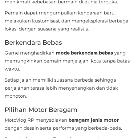
Apps
menikmati kebebasan bermain di dunia terbuka.
Pemain dapat mengumpulkan kendaraan baru,
Art
melakukan kustomisasi, dan mengeksplorasi berbagai
&
lokasi dengan suasana yang realistis.
Design
Berkendara Bebas
Auto
Game menghadirkan
mode berkendara bebas
yang
&
memungkinkan pemain menjelajahi kota tanpa batas
Vehicles
waktu.
Setiap jalan memiliki suasana berbeda sehingga
Beauty
perjalanan terasa lebih menyenangkan dan tidak
Books
monoton.
&
Pilihan Motor Beragam
Reference
MotoVlog RP menyediakan
beragam jenis motor
Buku
dengan desain serta performa yang berbeda-beda.
&