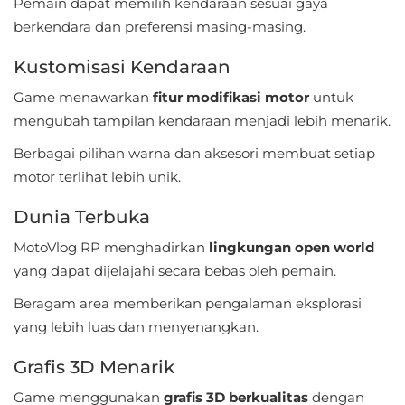
Pemain dapat memilih kendaraan sesuai gaya
Referensi
berkendara dan preferensi masing-masing.
Kustomisasi Kendaraan
Business
Game menawarkan
fitur modifikasi motor
untuk
Comics
mengubah tampilan kendaraan menjadi lebih menarik.
Communication
Berbagai pilihan warna dan aksesori membuat setiap
motor terlihat lebih unik.
Dating
Dunia Terbuka
Education
MotoVlog RP menghadirkan
lingkungan open world
yang dapat dijelajahi secara bebas oleh pemain.
Emulator
Beragam area memberikan pengalaman eksplorasi
Entertainment
yang lebih luas dan menyenangkan.
Events
Grafis 3D Menarik
Game menggunakan
grafis 3D berkualitas
dengan
Finance