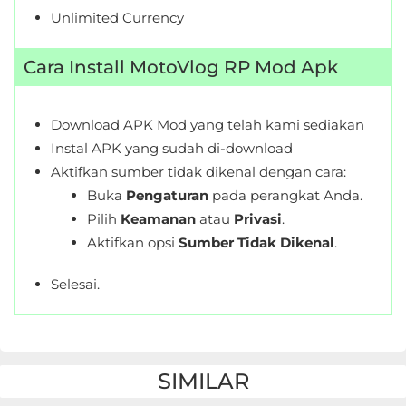
&
Unlimited Currency
Local
Cara Install MotoVlog RP Mod Apk
Video
Players
Download APK Mod yang telah kami sediakan
&
Instal APK yang sudah di-download
Editors
Aktifkan sumber tidak dikenal dengan cara:
Buka
Pengaturan
pada perangkat Anda.
Weather
Pilih
Keamanan
atau
Privasi
.
Aktifkan opsi
Sumber Tidak Dikenal
.
Rekomendasi
Selesai.
SIMILAR