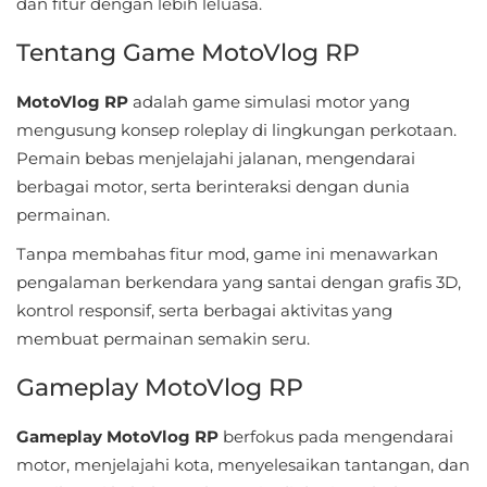
dan fitur dengan lebih leluasa.
Sandbox
Tentang Game MotoVlog RP
Shooting
MotoVlog RP
adalah game simulasi motor yang
Simulation
mengusung konsep roleplay di lingkungan perkotaan.
Pemain bebas menjelajahi jalanan, mengendarai
Sports
berbagai motor, serta berinteraksi dengan dunia
Standalone
permainan.
Tanpa membahas fitur mod, game ini menawarkan
Story-
pengalaman berkendara yang santai dengan grafis 3D,
Driven
kontrol responsif, serta berbagai aktivitas yang
membuat permainan semakin seru.
Strategi
Gameplay MotoVlog RP
Trivia
Gameplay MotoVlog RP
berfokus pada mengendarai
Word
motor, menjelajahi kota, menyelesaikan tantangan, dan