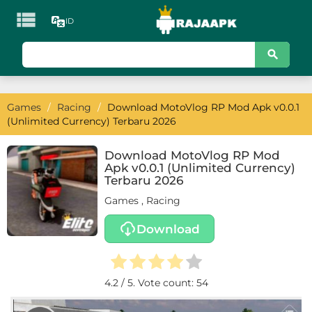

ID
KATEGORI
Games
Games
/
Racing
/
Download MotoVlog RP Mod Apk v0.0.1
Action
(Unlimited Currency) Terbaru 2026
Adventure
Download MotoVlog RP Mod
Apk v0.0.1 (Unlimited Currency)
Arcade
Terbaru 2026
Games
,
Racing
Board
Download
Card
Casino
4.2
/ 5. Vote count:
54
Casual