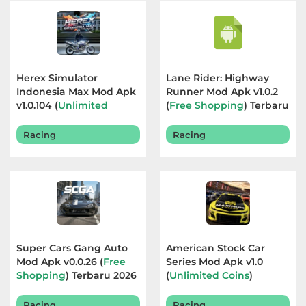
Herex Simulator
Lane Rider: Highway
Indonesia Max Mod Apk
Runner Mod Apk v1.0.2
v1.0.104 (
Unlimited
(
Free Shopping
) Terbaru
Currency
) Terbaru 2026
2026
Racing
Racing
Super Cars Gang Auto
American Stock Car
Mod Apk v0.0.26 (
Free
Series Mod Apk v1.0
Shopping
) Terbaru 2026
(
Unlimited Coins
)
Terbaru 2026
Racing
Racing