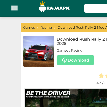

KATEGORI
Games
Games
/
Racing
/
Download Rush Rally 2 Mod Ap
Action
Download Rush Rally 2 M
2025
Adventure
Games
,
Racing
Arcade
Download
Board
Card
4.3
/ 5
Casino
Casual