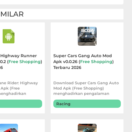
IMILAR
: Highway Runner
Super Cars Gang Auto Mod
0.2 (
Free Shopping
)
Apk v0.0.26 (
Free Shopping
)
26
Terbaru 2026
ne Rider: Highway
Download Super Cars Gang Auto
Apk (Free
Mod Apk (Free Shopping)
menghadirkan
menghadirkan pengalaman
balapan yang leb
bermain yang lebih ser
Racing