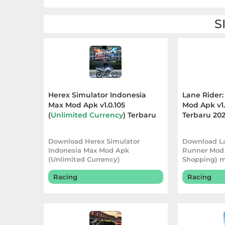
LifeStyle
S
Maps
&
Navigation
Medical
Herex Simulator Indonesia
Lane Rider
Max Mod Apk v1.0.105
Mod Apk v1.
Music
(
Unlimited Currency
) Terbaru
Terbaru 20
&
2026
Audio
Download Herex Simulator
Download La
Indonesia Max Mod Apk
Runner Mod 
News
(Unlimited Currency)
Shopping) 
menghadirkan pengalaman
pengalaman 
&
Racing
Racing
bermain
Magazines
Parenting