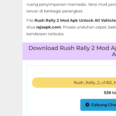
ruang penyimpanan memadai. Versi mod yan
Referensi
lancar di berbagai perangkat.
Business
File
Rush Rally 2 Mod Apk Unlock All Vehicle
situs
rajaapk.com
. Proses unduhan cepat, be
Comics
kendaraan terbuka.
Communication
Download Rush Rally 2 Mod Apk
A
Dating
Education
Emulator
Rush_Rally_2_v1.162
Entertainment
538 t
Events
Gabung Cha
Finance