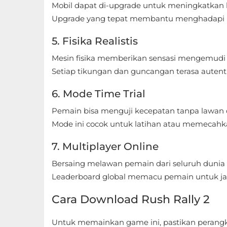
Apps
Mobil dapat di-upgrade untuk meningkatkan ke
Upgrade yang tepat membantu menghadapi m
Art
5. Fisika Realistis
&
Design
Mesin fisika memberikan sensasi mengemudi
Setiap tikungan dan guncangan terasa autenti
Auto
6. Mode Time Trial
&
Vehicles
Pemain bisa menguji kecepatan tanpa lawan di
Mode ini cocok untuk latihan atau memecahka
Beauty
7. Multiplayer Online
Books
Bersaing melawan pemain dari seluruh dunia s
&
Leaderboard global memacu pemain untuk jad
Reference
Cara Download Rush Rally 2
Buku
Untuk memainkan game ini, pastikan perang
&