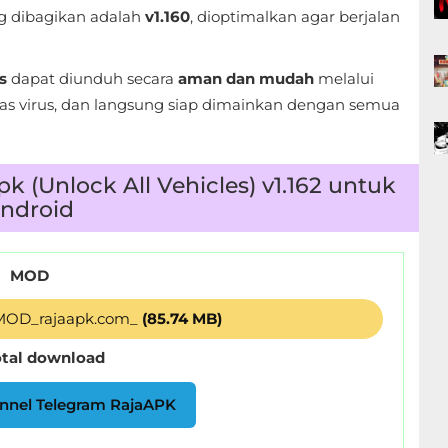
g dibagikan adalah
v1.160
, dioptimalkan agar berjalan
s
dapat diunduh secara
aman dan mudah
melalui
bas virus, dan langsung siap dimainkan dengan semua
 (Unlock All Vehicles) v1.162 untuk
ndroid
MOD
_MOD_rajaapk.com_
(85.74 MB)
otal download
nnel Telegram RajaAPK