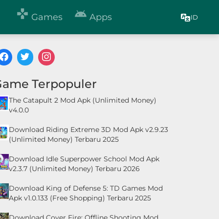


Games
Apps
ID
Game Terpopuler
The Catapult 2 Mod Apk (Unlimited Money)
v4.0.0
Download Riding Extreme 3D Mod Apk v2.9.23
(Unlimited Money) Terbaru 2025
Download Idle Superpower School Mod Apk
v2.3.7 (Unlimited Money) Terbaru 2026
Download King of Defense 5: TD Games Mod
Apk v1.0.133 (Free Shopping) Terbaru 2025
Download Cover Fire: Offline Shooting Mod