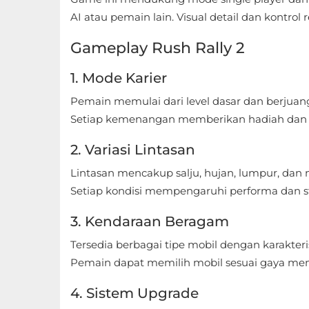
Sandbox
AI atau pemain lain. Visual detail dan kontro
Shooting
Gameplay Rush Rally 2
Simulation
1. Mode Karier
Pemain memulai dari level dasar dan berjuang
Sports
Setiap kemenangan memberikan hadiah dan 
Standalone
2. Variasi Lintasan
Story-
Lintasan mencakup salju, hujan, lumpur, dan
Driven
Setiap kondisi mempengaruhi performa dan st
Strategi
3. Kendaraan Beragam
Tersedia berbagai tipe mobil dengan karakteri
Trivia
Pemain dapat memilih mobil sesuai gaya me
Word
4. Sistem Upgrade