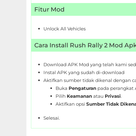
Fitur Mod
Food
&
Unlock All Vehicles
Drink
Health
Cara Install Rush Rally 2 Mod Ap
&
Fitness
Download APK Mod yang telah kami sed
Instal APK yang sudah di-download
House
Aktifkan sumber tidak dikenal dengan ca
&
Buka
Pengaturan
pada perangkat 
Home
Pilih
Keamanan
atau
Privasi
.
Aktifkan opsi
Sumber Tidak Dikena
Libraries
&
Selesai.
Demo