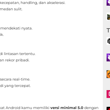
cepatan, handling, dan akselerasi.
edan sulit.
 mendekati nyata.
k.
 lintasan tertentu.
n rekor pribadi.
ecara real-time.
i yang tercepat.
kat Android kamu memiliki
versi minimal 5.0
dengan