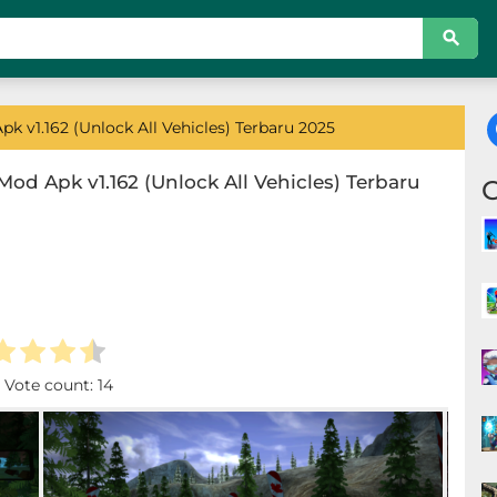
k v1.162 (Unlock All Vehicles) Terbaru 2025
od Apk v1.162 (Unlock All Vehicles) Terbaru
. Vote count:
14