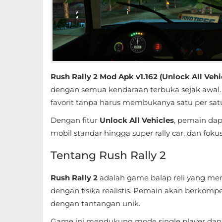
Educational
First
Person
Horror
Rush Rally 2 Mod Apk v1.162 (Unlock All Vehi
dengan semua kendaraan terbuka sejak awal
Hypercasual
favorit tanpa harus membukanya satu per sat
Dengan fitur
Unlock All Vehicles
, pemain dap
Music
mobil standar hingga super rally car, dan fok
Puzzle
Tentang Rush Rally 2
Racing
Rush Rally 2
adalah game balap reli yang me
Role
dengan fisika realistis. Pemain akan berkompeti
dengan tantangan unik.
Playing
Game ini mendukung mode single player dan 