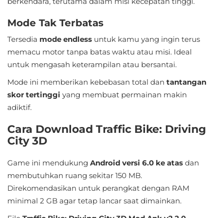
berkendara, terutama dalam misi kecepatan tinggi.
LifeStyle
Mode Tak Terbatas
Maps
Tersedia
mode endless
untuk kamu yang ingin terus
&
memacu motor tanpa batas waktu atau misi. Ideal
Navigation
untuk mengasah keterampilan atau bersantai.
Medical
Mode ini memberikan kebebasan total dan
tantangan
skor tertinggi
yang membuat permainan makin
Music
adiktif.
&
Cara Download Traffic Bike: Driving
Audio
City 3D
News
Game ini mendukung
Android versi 6.0 ke atas
dan
&
membutuhkan ruang sekitar 150 MB.
Magazines
Direkomendasikan untuk perangkat dengan RAM
minimal 2 GB agar tetap lancar saat dimainkan.
Parenting