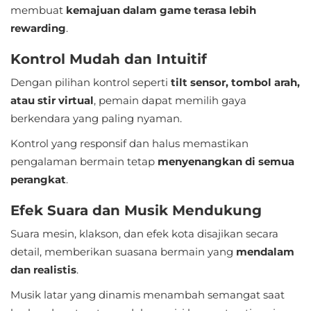
membuat
kemajuan dalam game terasa lebih
Food
rewarding
.
&
Kontrol Mudah dan Intuitif
Drink
Dengan pilihan kontrol seperti
tilt sensor, tombol arah,
atau stir virtual
Health
, pemain dapat memilih gaya
berkendara yang paling nyaman.
&
Fitness
Kontrol yang responsif dan halus memastikan
pengalaman bermain tetap
menyenangkan di semua
House
perangkat
.
&
Efek Suara dan Musik Mendukung
Home
Suara mesin, klakson, dan efek kota disajikan secara
Libraries
detail, memberikan suasana bermain yang
mendalam
&
dan realistis
.
Demo
Musik latar yang dinamis menambah semangat saat