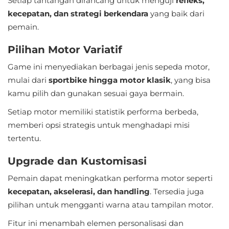
Setiap tantangan dirancang untuk menguji
refleks,
kecepatan, dan strategi berkendara
Referensi
yang baik dari
pemain.
Business
Pilihan Motor Variatif
Comics
Game ini menyediakan berbagai jenis sepeda motor,
mulai dari
sportbike hingga motor klasik
, yang bisa
Communication
kamu pilih dan gunakan sesuai gaya bermain.
Dating
Setiap motor memiliki statistik performa berbeda,
memberi opsi strategis untuk menghadapi misi
Education
tertentu.
Emulator
Upgrade dan Kustomisasi
Pemain dapat meningkatkan performa motor seperti
Entertainment
kecepatan, akselerasi, dan handling
. Tersedia juga
Events
pilihan untuk mengganti warna atau tampilan motor.
Fitur ini menambah elemen personalisasi dan
Finance