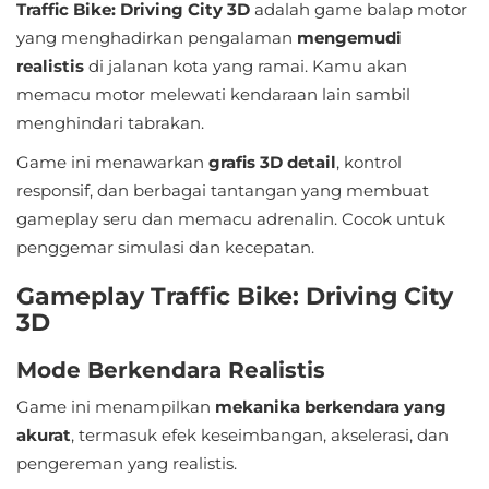
Traffic Bike: Driving City 3D
adalah game balap motor
Sandbox
yang menghadirkan pengalaman
mengemudi
Shooting
realistis
di jalanan kota yang ramai. Kamu akan
memacu motor melewati kendaraan lain sambil
Simulation
menghindari tabrakan.
Game ini menawarkan
Sports
grafis 3D detail
, kontrol
responsif, dan berbagai tantangan yang membuat
Standalone
gameplay seru dan memacu adrenalin. Cocok untuk
penggemar simulasi dan kecepatan.
Story-
Gameplay Traffic Bike: Driving City
Driven
3D
Strategi
Mode Berkendara Realistis
Trivia
Game ini menampilkan
mekanika berkendara yang
akurat
, termasuk efek keseimbangan, akselerasi, dan
Word
pengereman yang realistis.