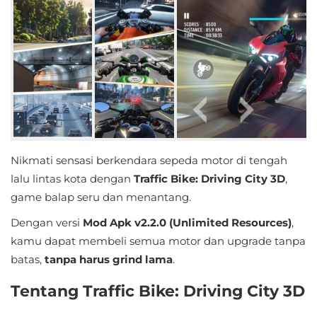
Educational
First
Person
Horror
Hypercasual
Nikmati sensasi berkendara sepeda motor di tengah
Music
lalu lintas kota dengan
Traffic Bike: Driving City 3D
,
game balap seru dan menantang.
Puzzle
Dengan versi
Mod Apk v2.2.0 (Unlimited Resources)
,
Racing
kamu dapat membeli semua motor dan upgrade tanpa
batas,
tanpa harus grind lama
.
Role
Tentang Traffic Bike: Driving City 3D
Playing