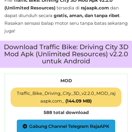
File
Traffic Bike: Driving City 3D Mod Apk v2.2.0
Personalisasi
(Unlimited Resources)
tersedia di
rajaapk.com
dan
dapat diunduh secara
gratis, aman, dan tanpa ribet
.
Personalization
Rasakan sensasi balap motor seru tanpa batas sekarang
juga!
Photography
Download Traffic Bike: Driving City 3D
Productivity
Mod Apk (Unlimited Resources) v2.2.0
untuk Android
Shopping
Social
MOD
Sport
Traffic_Bike_Driving_City_3D_v2.2.0_MOD_raj
aapk.com_
(144.09 MB)
Sports
588 total download
Tools
Gabung Channel Telegram RajaAPK
Travel