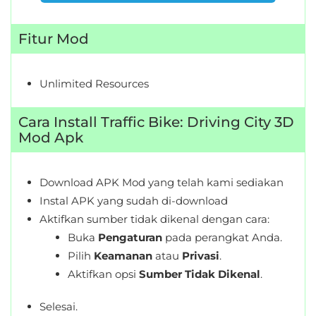
&
Local
Fitur Mod
Video
Unlimited Resources
Players
&
Cara Install Traffic Bike: Driving City 3D
Editors
Mod Apk
Weather
Download APK Mod yang telah kami sediakan
Rekomendasi
Instal APK yang sudah di-download
Aktifkan sumber tidak dikenal dengan cara:
Buka
Pengaturan
pada perangkat Anda.
Pilih
Keamanan
atau
Privasi
.
Aktifkan opsi
Sumber Tidak Dikenal
.
Selesai.