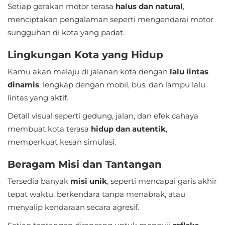
Apps
Setiap gerakan motor terasa
halus dan natural
,
menciptakan pengalaman seperti mengendarai motor
Art
sungguhan di kota yang padat.
&
Lingkungan Kota yang Hidup
Design
Kamu akan melaju di jalanan kota dengan
lalu lintas
Auto
dinamis
, lengkap dengan mobil, bus, dan lampu lalu
&
lintas yang aktif.
Vehicles
Detail visual seperti gedung, jalan, dan efek cahaya
membuat kota terasa
hidup dan autentik
,
Beauty
memperkuat kesan simulasi.
Books
Beragam Misi dan Tantangan
&
Tersedia banyak
misi unik
, seperti mencapai garis akhir
Reference
tepat waktu, berkendara tanpa menabrak, atau
menyalip kendaraan secara agresif.
Buku
&