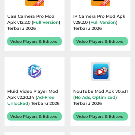
&
Local
USB Camera Pro Mod
IP Camera Pro Mod Apk
Apk v12.2.0 (
Full Version
)
v29.2.0 (
Full Version
)
Terbaru 2026
Video
Terbaru 2026
Players
Video Players & Editors
Video Players & Editors
&
Editors
Weather
Rekomendasi
Fluid Video Player Mod
NouTube Mod Apk v0.5.11
Apk v2.20.34 (
Ad-Free
(
No Ads, Optimized
)
Unlocked
) Terbaru 2026
Terbaru 2026
Video Players & Editors
Video Players & Editors