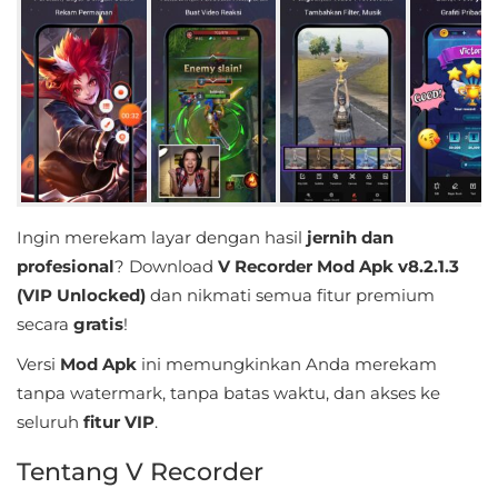
Educational
First
Person
Horror
Hypercasual
Ingin merekam layar dengan hasil
jernih dan
profesional
? Download
V Recorder Mod Apk v8.2.1.3
Music
(VIP Unlocked)
dan nikmati semua fitur premium
Puzzle
secara
gratis
!
Versi
Mod Apk
ini memungkinkan Anda merekam
Racing
tanpa watermark, tanpa batas waktu, dan akses ke
seluruh
fitur VIP
.
Role
Playing
Tentang V Recorder