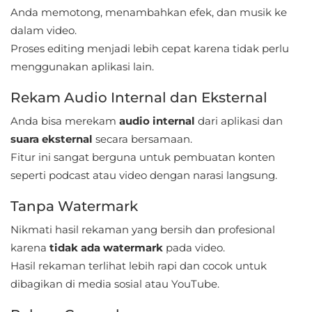
Apps
Anda memotong, menambahkan efek, dan musik ke
dalam video.
Art
Proses editing menjadi lebih cepat karena tidak perlu
&
menggunakan aplikasi lain.
Design
Rekam Audio Internal dan Eksternal
Auto
Anda bisa merekam
audio internal
dari aplikasi dan
&
suara eksternal
secara bersamaan.
Vehicles
Fitur ini sangat berguna untuk pembuatan konten
seperti podcast atau video dengan narasi langsung.
Beauty
Tanpa Watermark
Books
Nikmati hasil rekaman yang bersih dan profesional
&
karena
tidak ada watermark
pada video.
Reference
Hasil rekaman terlihat lebih rapi dan cocok untuk
dibagikan di media sosial atau YouTube.
Buku
&