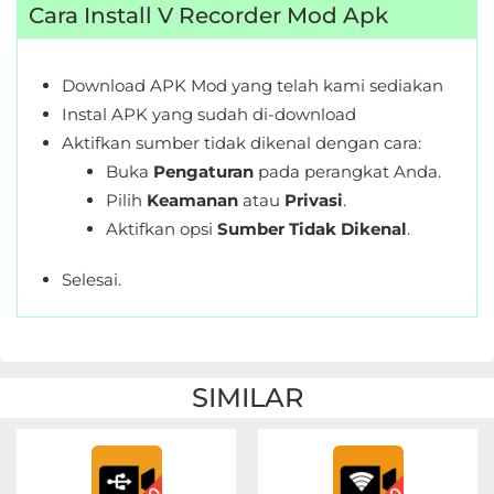
Cara Install V Recorder Mod Apk
Personalisasi
Personalization
Download APK Mod yang telah kami sediakan
Instal APK yang sudah di-download
Photography
Aktifkan sumber tidak dikenal dengan cara:
Buka
Pengaturan
pada perangkat Anda.
Productivity
Pilih
Keamanan
atau
Privasi
.
Shopping
Aktifkan opsi
Sumber Tidak Dikenal
.
Social
Selesai.
Sport
Sports
SIMILAR
Tools
Travel