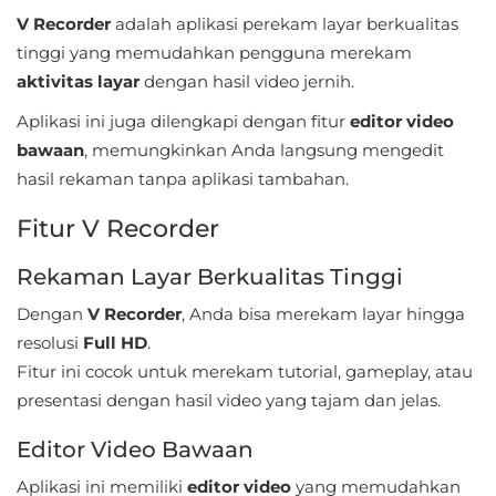
Sandbox
V Recorder
adalah aplikasi perekam layar berkualitas
tinggi yang memudahkan pengguna merekam
Shooting
aktivitas layar
dengan hasil video jernih.
Simulation
Aplikasi ini juga dilengkapi dengan fitur
editor video
bawaan
, memungkinkan Anda langsung mengedit
Sports
hasil rekaman tanpa aplikasi tambahan.
Standalone
Fitur V Recorder
Story-
Rekaman Layar Berkualitas Tinggi
Driven
Dengan
V Recorder
, Anda bisa merekam layar hingga
resolusi
Full HD
.
Strategi
Fitur ini cocok untuk merekam tutorial, gameplay, atau
presentasi dengan hasil video yang tajam dan jelas.
Trivia
Editor Video Bawaan
Word
Aplikasi ini memiliki
editor video
yang memudahkan