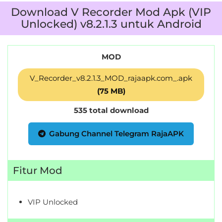
LifeStyle
Download V Recorder Mod Apk (VIP
Unlocked) v8.2.1.3 untuk Android
Maps
&
MOD
Navigation
V_Recorder_v8.2.1.3_MOD_rajaapk.com_.apk
Medical
(75 MB)
Music
535 total download
&
Gabung Channel Telegram RajaAPK
Audio
News
Fitur Mod
&
Magazines
VIP Unlocked
Parenting