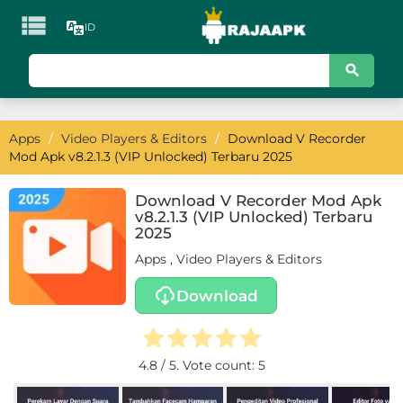

ID
KATEGORI
Games
Apps
/
Video Players & Editors
/
Download V Recorder
Action
Mod Apk v8.2.1.3 (VIP Unlocked) Terbaru 2025
Adventure
Download V Recorder Mod Apk
v8.2.1.3 (VIP Unlocked) Terbaru
Arcade
2025
Apps
,
Video Players & Editors
Board
Download
Card
Casino
4.8
/ 5. Vote count:
5
Casual