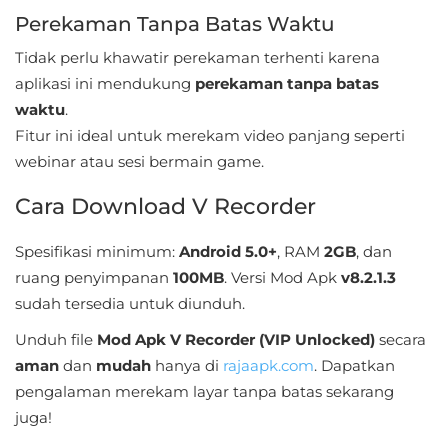
Perekaman Tanpa Batas Waktu
Food
Tidak perlu khawatir perekaman terhenti karena
&
aplikasi ini mendukung
perekaman tanpa batas
Drink
waktu
.
Fitur ini ideal untuk merekam video panjang seperti
Health
webinar atau sesi bermain game.
&
Cara Download V Recorder
Fitness
House
Spesifikasi minimum:
Android 5.0+
, RAM
2GB
, dan
ruang penyimpanan
100MB
. Versi Mod Apk
v8.2.1.3
&
sudah tersedia untuk diunduh.
Home
Unduh file
Mod Apk V Recorder (VIP Unlocked)
secara
Libraries
aman
dan
mudah
hanya di
rajaapk.com
. Dapatkan
&
pengalaman merekam layar tanpa batas sekarang
Demo
juga!