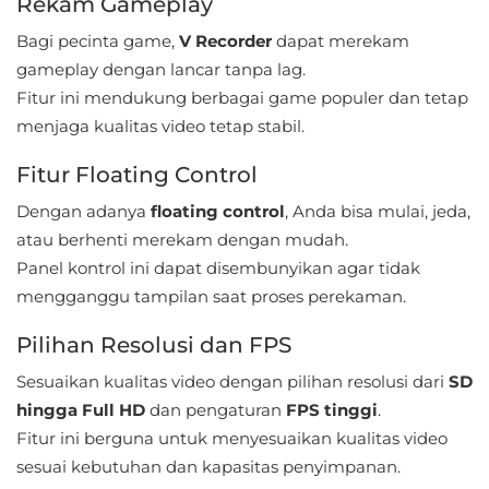
Rekam Gameplay
Referensi
Bagi pecinta game,
V Recorder
dapat merekam
gameplay dengan lancar tanpa lag.
Business
Fitur ini mendukung berbagai game populer dan tetap
menjaga kualitas video tetap stabil.
Comics
Fitur Floating Control
Communication
Dengan adanya
floating control
, Anda bisa mulai, jeda,
Dating
atau berhenti merekam dengan mudah.
Panel kontrol ini dapat disembunyikan agar tidak
Education
mengganggu tampilan saat proses perekaman.
Emulator
Pilihan Resolusi dan FPS
Entertainment
Sesuaikan kualitas video dengan pilihan resolusi dari
SD
hingga Full HD
dan pengaturan
FPS tinggi
.
Events
Fitur ini berguna untuk menyesuaikan kualitas video
sesuai kebutuhan dan kapasitas penyimpanan.
Finance