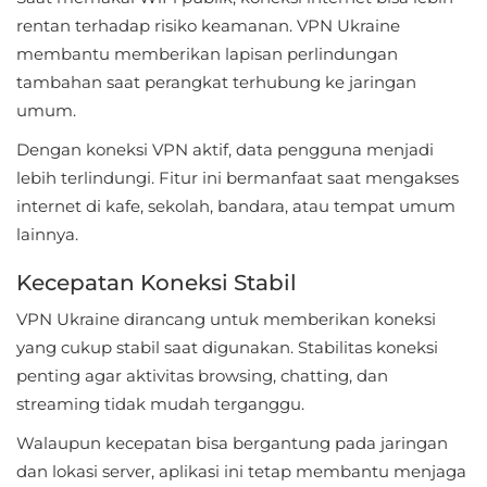
LifeStyle
rentan terhadap risiko keamanan. VPN Ukraine
membantu memberikan lapisan perlindungan
Maps
tambahan saat perangkat terhubung ke jaringan
&
umum.
Navigation
Dengan koneksi VPN aktif, data pengguna menjadi
lebih terlindungi. Fitur ini bermanfaat saat mengakses
Medical
internet di kafe, sekolah, bandara, atau tempat umum
Music
lainnya.
&
Kecepatan Koneksi Stabil
Audio
VPN Ukraine dirancang untuk memberikan koneksi
News
yang cukup stabil saat digunakan. Stabilitas koneksi
penting agar aktivitas browsing, chatting, dan
&
streaming tidak mudah terganggu.
Magazines
Walaupun kecepatan bisa bergantung pada jaringan
Parenting
dan lokasi server, aplikasi ini tetap membantu menjaga