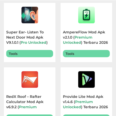
Super Ear- Listen To
AmpereFlow Mod Apk
Next Door Mod Apk
v2.1.0 (
Premium
V9.1.0.1 (
Pro Unlocked
)
Unlocked
) Terbaru 2026
Terbaru 2026
Tools
Tools
RedX Roof – Rafter
Provide Lite Mod Apk
Calculator Mod Apk
v1.4.6 (
Premium
v6.9.2 (
Premium
Unlocked
) Terbaru 2026
Unlocked
) Terbaru 2026