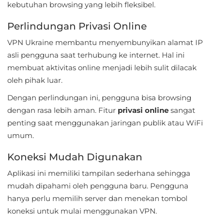
kebutuhan browsing yang lebih fleksibel.
Referensi
Perlindungan Privasi Online
Business
VPN Ukraine membantu menyembunyikan alamat IP
asli pengguna saat terhubung ke internet. Hal ini
Comics
membuat aktivitas online menjadi lebih sulit dilacak
Communication
oleh pihak luar.
Dengan perlindungan ini, pengguna bisa browsing
Dating
dengan rasa lebih aman. Fitur
privasi online
sangat
penting saat menggunakan jaringan publik atau WiFi
Education
umum.
Emulator
Koneksi Mudah Digunakan
Entertainment
Aplikasi ini memiliki tampilan sederhana sehingga
mudah dipahami oleh pengguna baru. Pengguna
Events
hanya perlu memilih server dan menekan tombol
koneksi untuk mulai menggunakan VPN.
Finance