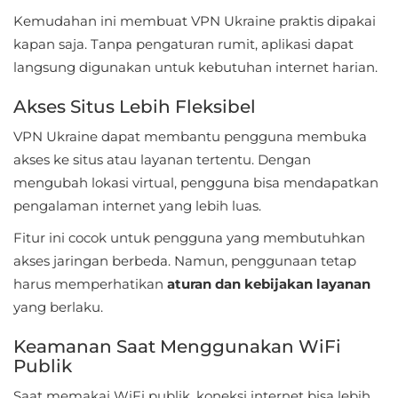
Kemudahan ini membuat VPN Ukraine praktis dipakai
Food
kapan saja. Tanpa pengaturan rumit, aplikasi dapat
&
langsung digunakan untuk kebutuhan internet harian.
Drink
Akses Situs Lebih Fleksibel
Health
VPN Ukraine dapat membantu pengguna membuka
&
akses ke situs atau layanan tertentu. Dengan
Fitness
mengubah lokasi virtual, pengguna bisa mendapatkan
pengalaman internet yang lebih luas.
House
Fitur ini cocok untuk pengguna yang membutuhkan
&
akses jaringan berbeda. Namun, penggunaan tetap
Home
harus memperhatikan
aturan dan kebijakan layanan
yang berlaku.
Libraries
&
Keamanan Saat Menggunakan WiFi
Publik
Demo
Saat memakai WiFi publik, koneksi internet bisa lebih