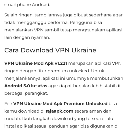
smartphone Android.
&
Local
Selain ringan, tampilannya juga dibuat sederhana agar
tidak mengganggu performa. Pengguna bisa
Video
menjalankan VPN sambil tetap menggunakan aplikasi
Players
lain dengan nyaman.
&
Cara Download VPN Ukraine
Editors
VPN Ukraine Mod Apk v1.221
merupakan aplikasi VPN
Weather
ringan dengan fitur premium unlocked. Untuk
menjalankannya, aplikasi ini umumnya membutuhkan
Rekomendasi
Android 5.0 ke atas
agar dapat berjalan lebih stabil di
berbagai perangkat.
File
VPN Ukraine Mod Apk Premium Unlocked
bisa
kamu download di
rajaapk.com
secara aman dan
mudah. Ikuti langkah download yang tersedia, lalu
instal aplikasi sesuai panduan agar bisa digunakan di