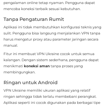
pengalaman online tetap nyaman. Pengguna dapat
Personalisasi
mencoba koneksi terbaik sesuai kebutuhan.
Personalization
Tanpa Pengaturan Rumit
Photography
Aplikasi ini tidak membutuhkan konfigurasi teknis yang
sulit. Pengguna bisa langsung menjalankan VPN tanpa
Productivity
harus mengatur proxy atau parameter jaringan secara
manual.
Shopping
Fitur ini membuat VPN Ukraine cocok untuk semua
Social
kalangan. Dengan sistem sederhana, pengguna dapat
menikmati
koneksi aman
tanpa proses yang
Sport
membingungkan.
Sports
Ringan untuk Android
VPN Ukraine memiliki ukuran aplikasi yang relatif
Tools
ringan sehingga tidak terlalu membebani perangkat.
Travel
Aplikasi seperti ini cocok digunakan pada berbagai tipe