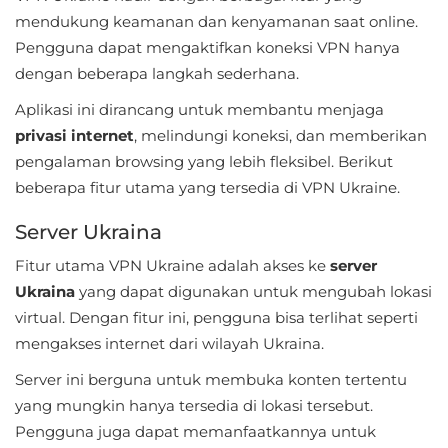
Apps
mendukung keamanan dan kenyamanan saat online.
Pengguna dapat mengaktifkan koneksi VPN hanya
Art
dengan beberapa langkah sederhana.
&
Aplikasi ini dirancang untuk membantu menjaga
Design
privasi internet
, melindungi koneksi, dan memberikan
Auto
pengalaman browsing yang lebih fleksibel. Berikut
&
beberapa fitur utama yang tersedia di VPN Ukraine.
Vehicles
Server Ukraina
Beauty
Fitur utama VPN Ukraine adalah akses ke
server
Ukraina
yang dapat digunakan untuk mengubah lokasi
Books
virtual. Dengan fitur ini, pengguna bisa terlihat seperti
&
mengakses internet dari wilayah Ukraina.
Reference
Server ini berguna untuk membuka konten tertentu
yang mungkin hanya tersedia di lokasi tersebut.
Buku
Pengguna juga dapat memanfaatkannya untuk
&