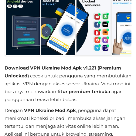
Educational
First
Person
Horror
Hypercasual
Download VPN Ukraine Mod Apk v1.221 (Premium
Music
Unlocked)
cocok untuk pengguna yang membutuhkan
aplikasi VPN dengan akses server Ukraina. Versi mod ini
Puzzle
biasanya menawarkan
fitur premium terbuka
agar
penggunaan terasa lebih bebas.
Racing
Dengan
VPN Ukraine Mod Apk
, pengguna dapat
Role
menikmati koneksi pribadi, membuka akses jaringan
Playing
tertentu, dan menjaga aktivitas online lebih aman.
Aplikasi ini berguna untuk browsing, streaming,