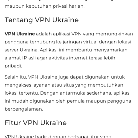
Sandbox
maupun kebutuhan privasi harian.
Shooting
Tentang VPN Ukraine
Simulation
VPN Ukraine
adalah aplikasi VPN yang memungkinkan
pengguna terhubung ke jaringan virtual dengan lokasi
Sports
server Ukraina. Aplikasi ini membantu menyamarkan
alamat IP asli agar aktivitas internet terasa lebih
Standalone
pribadi.
Story-
Selain itu, VPN Ukraine juga dapat digunakan untuk
Driven
mengakses layanan atau situs yang membutuhkan
lokasi tertentu. Dengan antarmuka sederhana, aplikasi
Strategi
ini mudah digunakan oleh pemula maupun pengguna
berpengalaman.
Trivia
Fitur VPN Ukraine
Word
VPN Ukraine hadir dengan berbagai fitur yang