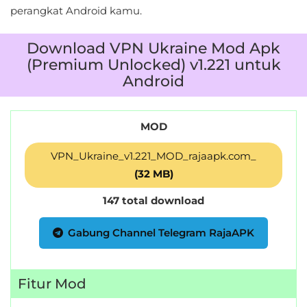
perangkat Android kamu.
Download VPN Ukraine Mod Apk
(Premium Unlocked) v1.221 untuk
Android
MOD
VPN_Ukraine_v1.221_MOD_rajaapk.com_
(32 MB)
147 total download
Gabung Channel Telegram RajaAPK
Fitur Mod