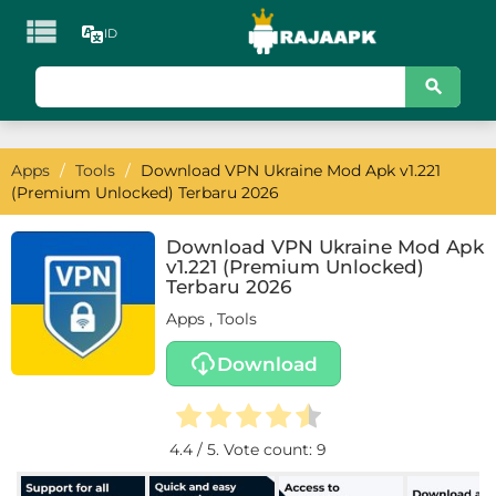

ID
KATEGORI
Games
Apps
/
Tools
/
Download VPN Ukraine Mod Apk v1.221
Action
(Premium Unlocked) Terbaru 2026
Adventure
Download VPN Ukraine Mod Apk
v1.221 (Premium Unlocked)
Arcade
Terbaru 2026
Apps
,
Tools
Board
Download
Card
Casino
4.4
/ 5. Vote count:
9
Casual